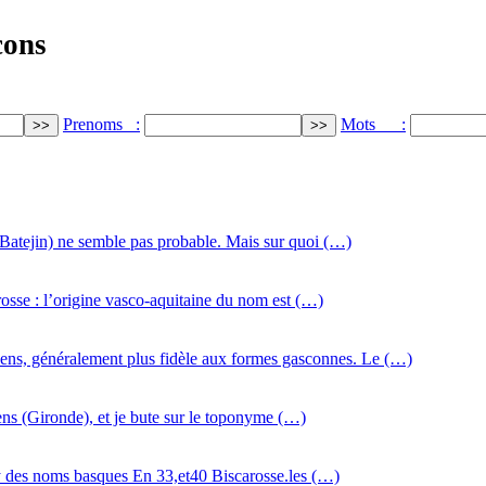
cons
Prenoms :
Mots :
e Batejin) ne semble pas probable. Mais sur quoi (…)
osse : l’origine vasco-aquitaine du nom est (…)
ens, généralement plus fidèle aux formes gasconnes. Le (…)
nens (Gironde), et je bute sur le toponyme (…)
l y des noms basques En 33,et40 Biscarosse.les (…)