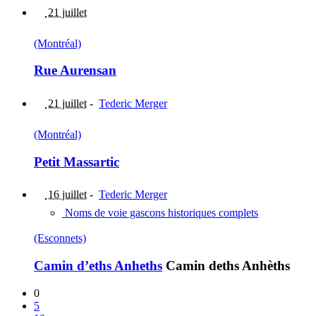
21 juillet
(Montréal)
Rue Aurensan
21 juillet
-
Tederic Merger
(Montréal)
Petit Massartic
16 juillet
-
Tederic Merger
Noms de voie gascons historiques complets
(Esconnets)
Camin d’eths Anheths
Camin deths Anhèths
0
5