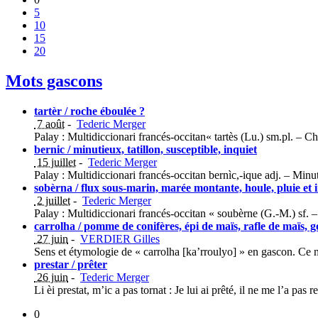
5
10
15
20
Mots gascons
tartèr / roche éboulée ?
7 août
-
Tederic Merger
Palay : Multidiccionari francés-occitan« tartès (Lu.) sm.pl. – 
bernic / minutieux, tatillon, susceptible, inquiet
15 juillet
-
Tederic Merger
Palay : Multidiccionari francés-occitan bernìc,-ique adj. – Minut
sobèrna / flux sous-marin, marée montante, houle, pluie et
2 juillet
-
Tederic Merger
Palay : Multidiccionari francés-occitan « soubèrne (G.-M.) sf.
carrolha / pomme de conifères, épi de maïs, rafle de maïs, g
27 juin
-
VERDIER Gilles
Sens et étymologie de « carrolha [ka’rroulyo] » en gascon. Ce
prestar / prêter
26 juin
-
Tederic Merger
Li èi prestat, m’ic a pas tornat : Je lui ai prêté, il ne me l’a pa
0