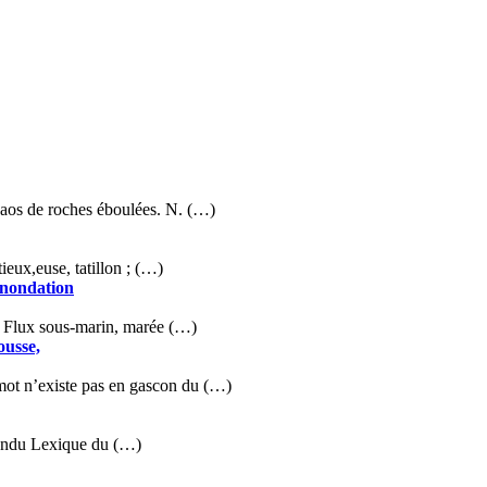
Chaos de roches éboulées. N. (…)
ieux,euse, tatillon ; (…)
 inondation
 – Flux sous-marin, marée (…)
ousse,
 mot n’existe pas en gascon du (…)
s rendu Lexique du (…)