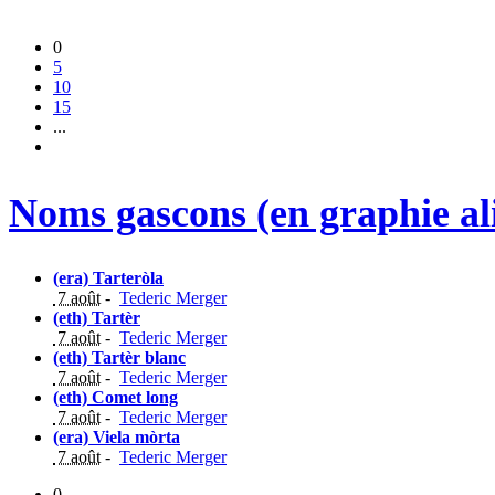
0
5
10
15
...
Noms gascons (en graphie al
(era) Tarteròla
7 août
-
Tederic Merger
(eth) Tartèr
7 août
-
Tederic Merger
(eth) Tartèr blanc
7 août
-
Tederic Merger
(eth) Comet long
7 août
-
Tederic Merger
(era) Viela mòrta
7 août
-
Tederic Merger
0