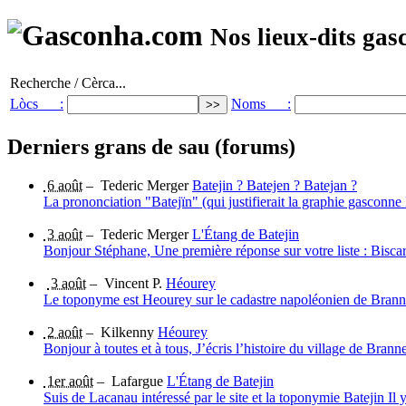
Nos lieux-dits gas
Recherche / Cèrca...
Lòcs :
Noms :
Derniers grans de sau (forums)
6 août
–
Tederic Merger
Batejin ? Batejen ? Batejan ?
La prononciation "Batejïn" (qui justifierait la graphie gasconn
3 août
–
Tederic Merger
L'Étang de Batejin
Bonjour Stéphane, Une première réponse sur votre liste : Biscar
3 août
–
Vincent P.
Héourey
Le toponyme est Heourey sur le cadastre napoléonien de Brann
2 août
–
Kilkenny
Héourey
Bonjour à toutes et à tous, J’écris l’histoire du village de Bran
1er août
–
Lafargue
L'Étang de Batejin
Suis de Lacanau intéressé par le site et la toponymie Batejin I