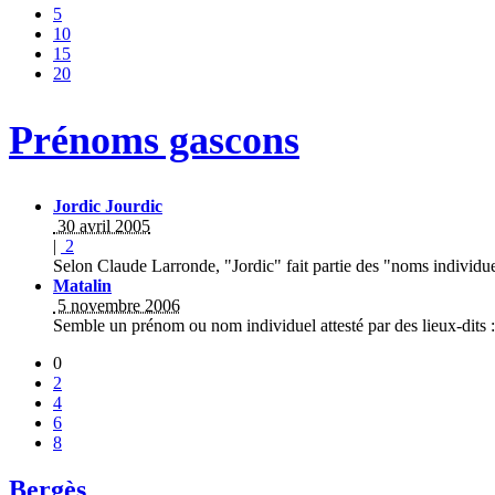
5
10
15
20
Prénoms gascons
Jordic Jourdic
30 avril 2005
|
2
Selon Claude Larronde, "Jordic" fait partie des "noms individ
Matalin
5 novembre 2006
Semble un prénom ou nom individuel attesté par des lieux-dits 
0
2
4
6
8
Bergès