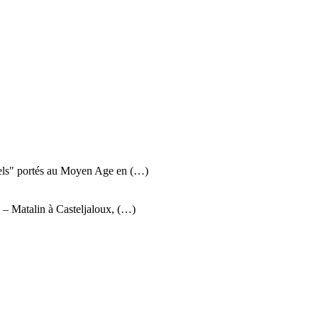
uels" portés au Moyen Age en (…)
: – Matalin à Casteljaloux, (…)