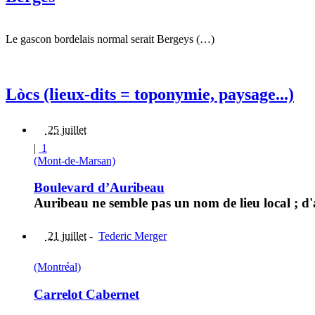
Le gascon bordelais normal serait Bergeys (…)
Lòcs (lieux-dits = toponymie, paysage...)
25 juillet
|
1
(Mont-de-Marsan)
Boulevard d’Auribeau
Auribeau ne semble pas un nom de lieu local ; d'ai
21 juillet
-
Tederic Merger
(Montréal)
Carrelot Cabernet