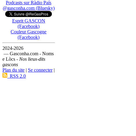
Podcasts sur Ràdio País
@gasconha.com (Bluesky)
Esprit GASCON
(Facebook)
Couleur Gascogne
(Facebook)
2024-2026
— Gasconha.com - Noms
e Lòcs -
Nos lieux-dits
gascons
Plan du site
|
Se connecter
|
RSS 2.0