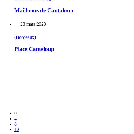
Mailloous de Cantaloup
23 mars 2023
(Bordeaux)
Place Canteloup
0
4
8
12