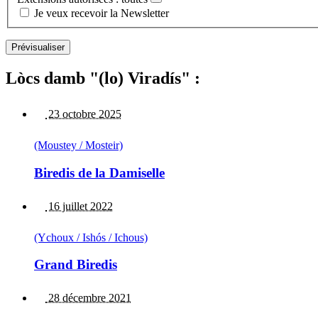
Je veux recevoir la Newsletter
Lòcs damb "(lo) Viradís" :
23 octobre 2025
(Moustey / Mosteir)
Biredis de la Damiselle
16 juillet 2022
(Ychoux / Ishós / Ichous)
Grand Biredis
28 décembre 2021