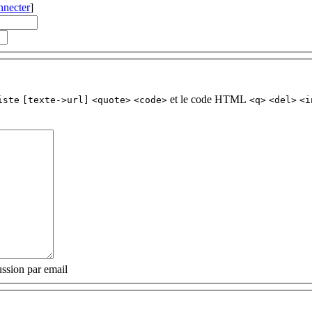
nnecter
]
et le code HTML
iste
[texte->url]
<quote>
<code>
<q>
<del>
<i
ssion par email