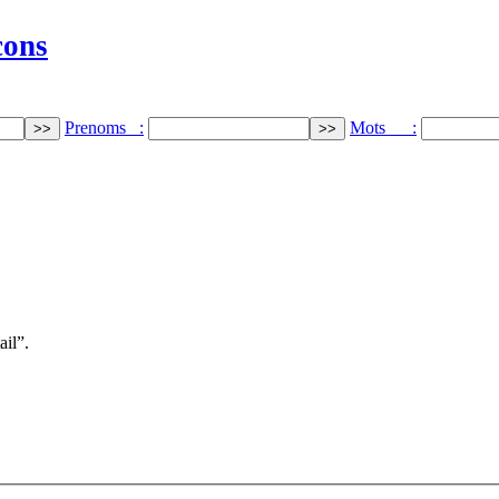
cons
Prenoms :
Mots :
ail”.