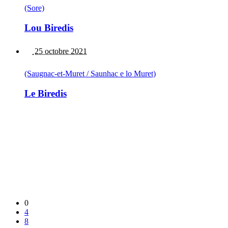
(Sore)
Lou Biredis
25 octobre 2021
(Saugnac-et-Muret / Saunhac e lo Muret)
Le Biredis
0
4
8