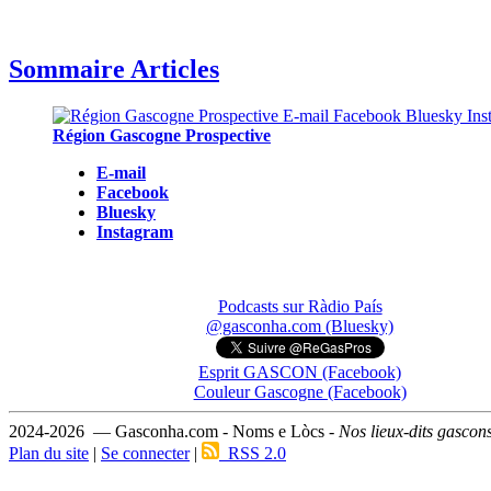
Sommaire Articles
Région Gascogne Prospective
E-mail
Facebook
Bluesky
Instagram
Podcasts sur Ràdio País
@gasconha.com (Bluesky)
Esprit GASCON (Facebook)
Couleur Gascogne (Facebook)
2024-2026 — Gasconha.com - Noms e Lòcs -
Nos lieux-dits gascon
Plan du site
|
Se connecter
|
RSS 2.0