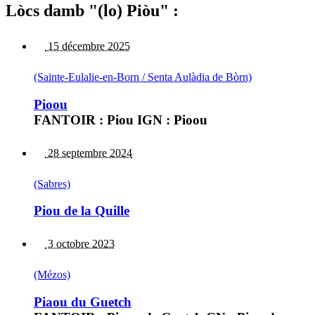
Lòcs damb "(lo) Piòu" :
15 décembre 2025
(Sainte-Eulalie-en-Born / Senta Aulàdia de Bòrn)
Pioou
FANTOIR : Piou IGN : Pioou
28 septembre 2024
(Sabres)
Piou de la Quille
3 octobre 2023
(Mézos)
Piaou du Guetch