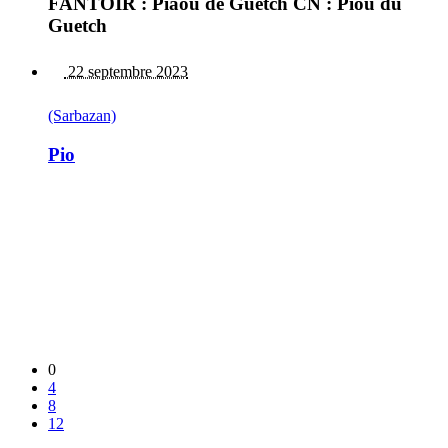
FANTOIR : Piaou de Guetch CN : Piou du
Guetch
22 septembre 2023
(Sarbazan)
Pio
0
4
8
12