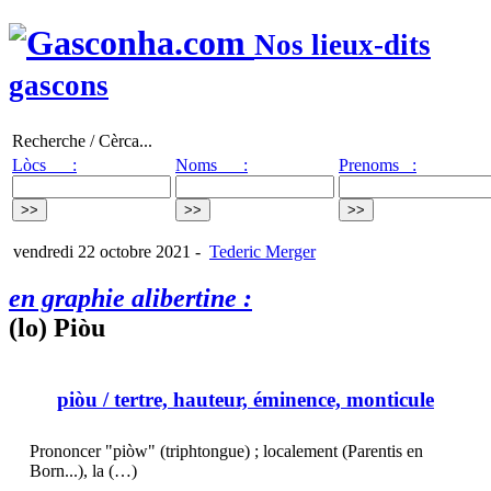
Nos lieux-dits
gascons
Recherche / Cèrca...
Lòcs :
Noms :
Prenoms :
vendredi 22 octobre 2021
-
Tederic Merger
en graphie alibertine :
(lo) Piòu
piòu
/ tertre, hauteur, éminence, monticule
Prononcer "piòw" (triphtongue) ; localement (Parentis en
Born...), la (…)