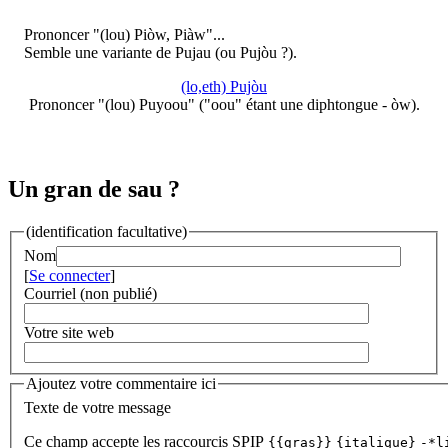
Prononcer "(lou) Piòw, Piàw"...
Semble une variante de Pujau (ou Pujòu ?).
(lo,eth) Pujòu
Prononcer "(lou) Puyoou" ("oou" étant une diphtongue - òw).
Un gran de sau ?
(identification facultative)
Nom
[
Se connecter
]
Courriel (non publié)
Votre site web
Ajoutez votre commentaire ici
Texte de votre message
Ce champ accepte les raccourcis SPIP
{{gras}}
{italique}
-*l