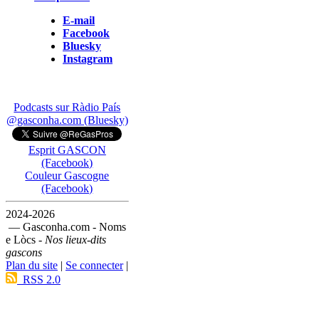
E-mail
Facebook
Bluesky
Instagram
Podcasts sur Ràdio País
@gasconha.com (Bluesky)
Esprit GASCON
(Facebook)
Couleur Gascogne
(Facebook)
2024-2026
— Gasconha.com - Noms
e Lòcs -
Nos lieux-dits
gascons
Plan du site
|
Se connecter
|
RSS 2.0