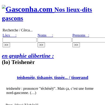
Nos lieux-dits
gascons
Recherche / Cèrca...
Lòcs :
Noms :
Prenoms :
en graphie alibertine :
(lo) Teishenèr
teishenèir, tishanèr, tisnèr...
/ tisserand
teishenèir : prononcer "téchénèÿ". Mais ça, c’est une forme
nord-gasconne. (…)