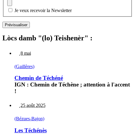
Je veux recevoir la Newsletter
Lòcs damb "(lo) Teishenèr" :
8 mai
(Gaillères)
Chemin de Téchéné
IGN : Chemin de Téchène ; attention à l'accent
!
25 août 2025
(Bézues-Bajon)
Les Téchénès