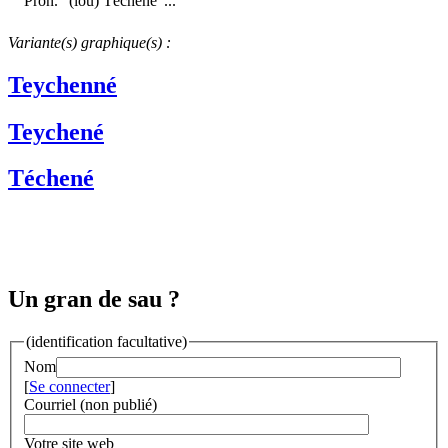
Pron. "(lou) Téchénè"...
Variante(s) graphique(s) :
Teychenné
Teychené
Téchené
Un gran de sau ?
(identification facultative)
Nom
[
Se connecter
]
Courriel (non publié)
Votre site web