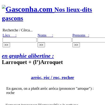
Nos lieux-dits
gascons
Recherche / Cèrca...
Lòcs :
Noms :
Prenoms :
en graphie alibertine :
Larroquet + (l’)Arroquet
arròc, ròc
/ roc, rocher
En gascon, on a plutôt arròc arròca (prononcer "arroque") :
roche