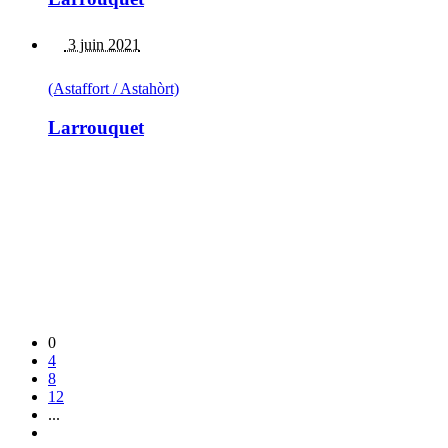
3 juin 2021
(Astaffort / Astahòrt)
Larrouquet
0
4
8
12
...