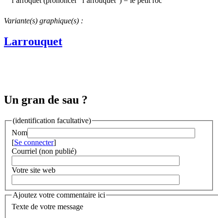
l’arroquet (prononcer "l’arrouquét") = le petit roc
Variante(s) graphique(s) :
Larrouquet
Un gran de sau ?
(identification facultative)
Nom
[
Se connecter
]
Courriel (non publié)
Votre site web
Ajoutez votre commentaire ici
Texte de votre message