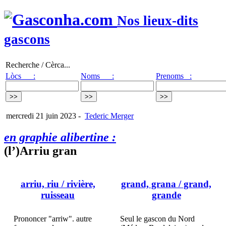
Nos lieux-dits
gascons
Recherche / Cèrca...
Lòcs :
Noms :
Prenoms :
mercredi 21 juin 2023
-
Tederic Merger
en graphie alibertine :
(l’)Arriu gran
arriu, riu
/ rivière,
grand, grana
/ grand,
ruisseau
grande
Prononcer "arriw". autre
Seul le gascon du Nord