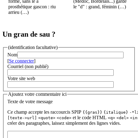
forme, sans le a
(Médoc, Bordelais...) garde
prosthétique gascon : riu
le "d" : grand, féminin (…)
arrieu (…)
Un gran de sau ?
(identification facultative)
Nom
[
Se connecter
]
Courriel (non publié)
Votre site web
Ajoutez votre commentaire ici
Texte de votre message
Ce champ accepte les raccourcis SPIP
{{gras}}
{italique}
-*l
et le code HTML
[texte->url]
<quote>
<code>
<q>
<del>
<in
créer des paragraphes, laissez simplement des lignes vides.