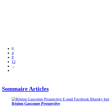
0
4
8
12
...
Sommaire Articles
Région Gascogne Prospective