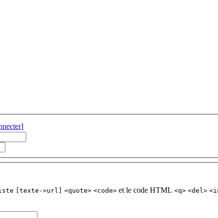
nnecter
]
et le code HTML
iste
[texte->url]
<quote>
<code>
<q>
<del>
<i