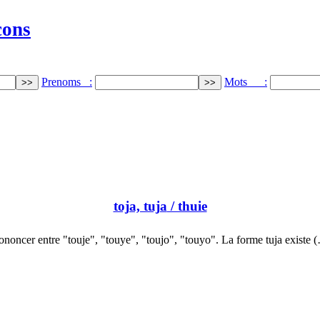
cons
Prenoms :
Mots :
toja, tuja
/ thuie
ononcer entre "touje", "touye", "toujo", "touyo". La forme tuja existe 