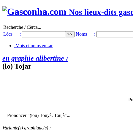
Nos lieux-dits gas
Recherche / Cèrca...
Lòcs :
Noms :
Mots et noms en -ar
en graphie alibertine :
(lo) Tojar
Pr
Prononcer "(lou) Touyà, Toujà"...
Variante(s) graphique(s) :