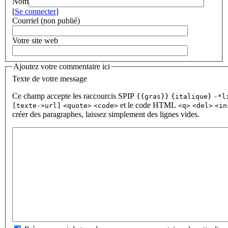
Nom
[
Se connecter
]
Courriel (non publié)
Votre site web
Ajoutez votre commentaire ici
Texte de votre message
Ce champ accepte les raccourcis SPIP
{{gras}}
{italique}
-*l
et le code HTML
[texte->url]
<quote>
<code>
<q>
<del>
<in
créer des paragraphes, laissez simplement des lignes vides.