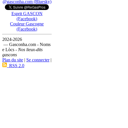
@gasconha.com (Bluesky)
Esprit GASCON
(Facebook)
Couleur Gascogne
(Facebook)
2024-2026
— Gasconha.com - Noms
e Lòcs -
Nos lieux-dits
gascons
Plan du site
|
Se connecter
|
RSS 2.0