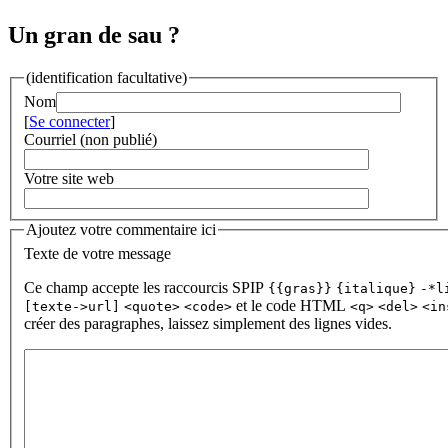
Un gran de sau ?
(identification facultative)
Nom
[
Se connecter
]
Courriel (non publié)
Votre site web
Ajoutez votre commentaire ici
Texte de votre message
Ce champ accepte les raccourcis SPIP
{{gras}}
{italique}
-*l
et le code HTML
[texte->url]
<quote>
<code>
<q>
<del>
<in
créer des paragraphes, laissez simplement des lignes vides.