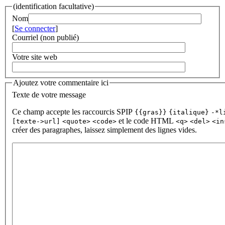
(identification facultative)
Nom
[
Se connecter
]
Courriel (non publié)
Votre site web
Ajoutez votre commentaire ici
Texte de votre message
Ce champ accepte les raccourcis SPIP
{{gras}}
{italique}
-*l
et le code HTML
[texte->url]
<quote>
<code>
<q>
<del>
<in
créer des paragraphes, laissez simplement des lignes vides.