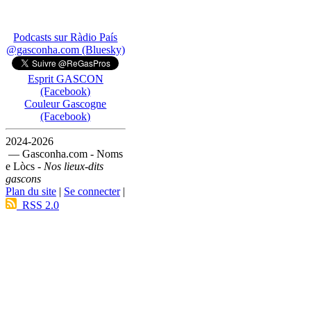
Podcasts sur Ràdio País
@gasconha.com (Bluesky)
Esprit GASCON
(Facebook)
Couleur Gascogne
(Facebook)
2024-2026
— Gasconha.com - Noms
e Lòcs -
Nos lieux-dits
gascons
Plan du site
|
Se connecter
|
RSS 2.0