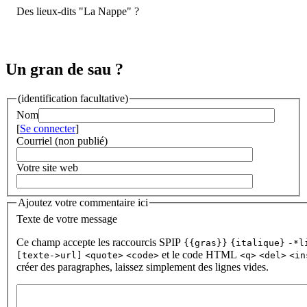
Des lieux-dits "La Nappe" ?
Un gran de sau ?
(identification facultative)
Nom
[
Se connecter
]
Courriel (non publié)
Votre site web
Ajoutez votre commentaire ici
Texte de votre message
Ce champ accepte les raccourcis SPIP
{{gras}}
{italique}
-*l
et le code HTML
[texte->url]
<quote>
<code>
<q>
<del>
<in
créer des paragraphes, laissez simplement des lignes vides.