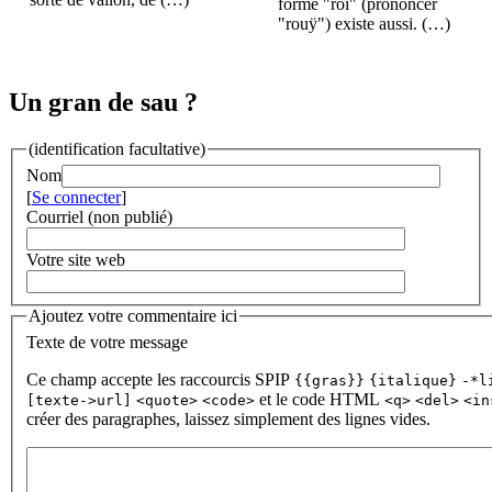
forme "roi" (prononcer
"rouÿ") existe aussi. (…)
Un gran de sau ?
(identification facultative)
Nom
[
Se connecter
]
Courriel (non publié)
Votre site web
Ajoutez votre commentaire ici
Texte de votre message
Ce champ accepte les raccourcis SPIP
{{gras}}
{italique}
-*l
et le code HTML
[texte->url]
<quote>
<code>
<q>
<del>
<in
créer des paragraphes, laissez simplement des lignes vides.