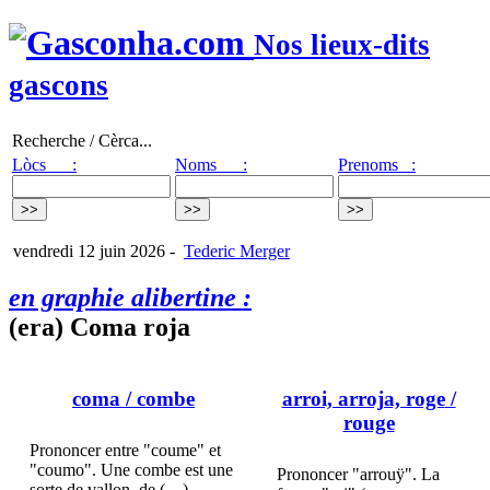
Nos lieux-dits
gascons
Recherche / Cèrca...
Lòcs :
Noms :
Prenoms :
vendredi 12 juin 2026
-
Tederic Merger
en graphie alibertine :
(era) Coma roja
coma
/ combe
arroi, arroja, roge
/
rouge
Prononcer entre "coume" et
"coumo". Une combe est une
Prononcer "arrouÿ". La
sorte de vallon, de (…)