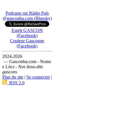
Podcasts sur Ràdio País
@gasconha.com (Bluesky)
Esprit GASCON
(Facebook)
Couleur Gascogne
(Facebook)
2024-2026
— Gasconha.com - Noms
e Lòcs -
Nos lieux-dits
gascons
Plan du site
|
Se connecter
|
RSS 2.0