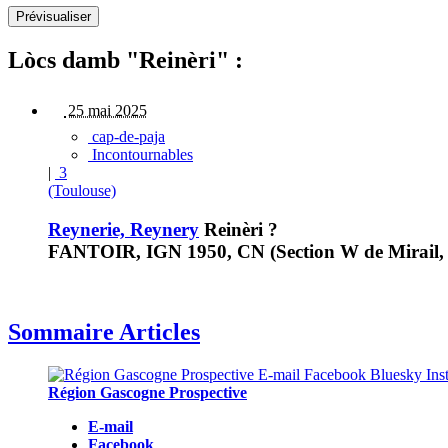
Lòcs damb "Reinèri" :
25 mai 2025
cap-de-paja
Incontournables
|
3
(Toulouse)
Reynerie, Reynery
Reinèri ?
FANTOIR, IGN 1950, CN (Section W de Mirail, 2
Sommaire Articles
Région Gascogne Prospective
E-mail
Facebook