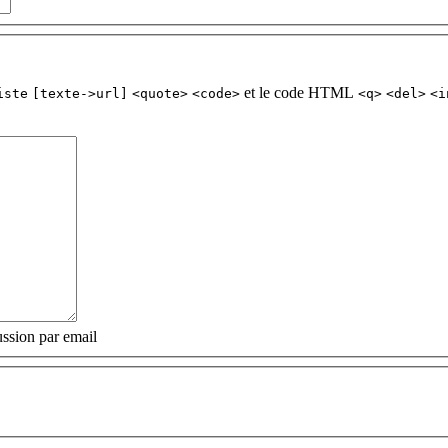
et le code HTML
iste
[texte->url]
<quote>
<code>
<q>
<del>
<i
ssion par email