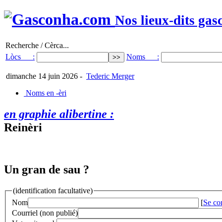
Nos lieux-dits gas
Recherche / Cèrca...
Lòcs :
Noms :
dimanche 14 juin 2026
-
Tederic Merger
Noms en -èri
en graphie alibertine :
Reinèri
Un gran de sau ?
(identification facultative)
Nom
[
Se co
Courriel (non publié)