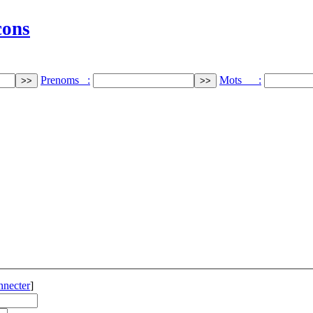
cons
Prenoms :
Mots :
nnecter
]