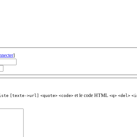
nnecter
]
et le code HTML
iste
[texte->url]
<quote>
<code>
<q>
<del>
<i