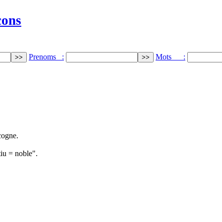
cons
Prenoms :
Mots :
cogne.
iu = noble".