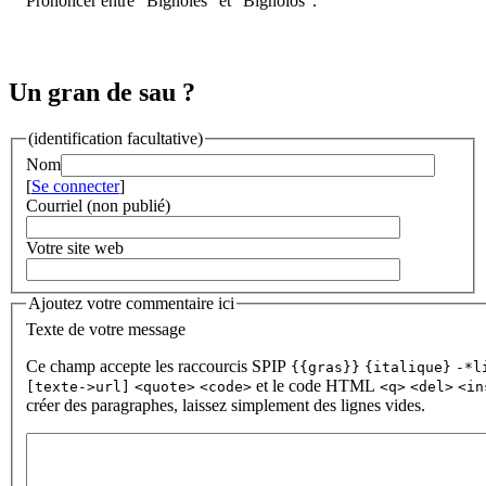
Prononcer entre "Bignòles" et "Bignòlos".
Un gran de sau ?
(identification facultative)
Nom
[
Se connecter
]
Courriel (non publié)
Votre site web
Ajoutez votre commentaire ici
Texte de votre message
Ce champ accepte les raccourcis SPIP
{{gras}}
{italique}
-*l
et le code HTML
[texte->url]
<quote>
<code>
<q>
<del>
<in
créer des paragraphes, laissez simplement des lignes vides.