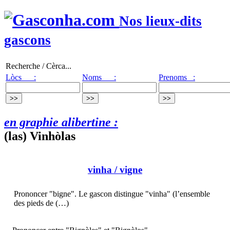
Nos lieux-dits
gascons
Recherche / Cèrca...
Lòcs :
Noms :
Prenoms :
en graphie alibertine :
(las) Vinhòlas
vinha
/ vigne
Prononcer "bigne". Le gascon distingue "vinha" (l’ensemble
des pieds de (…)