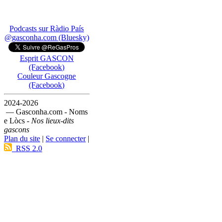
Podcasts sur Ràdio País
@gasconha.com (Bluesky)
Esprit GASCON
(Facebook)
Couleur Gascogne
(Facebook)
2024-2026
— Gasconha.com - Noms
e Lòcs -
Nos lieux-dits
gascons
Plan du site
|
Se connecter
|
RSS 2.0