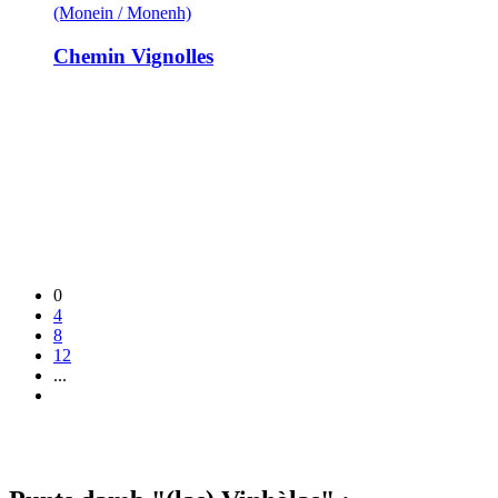
(Monein / Monenh)
Chemin Vignolles
0
4
8
12
...