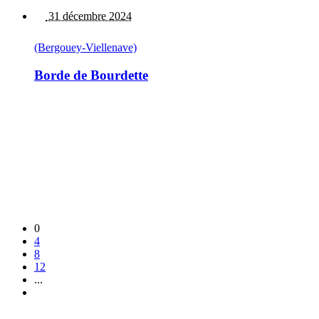
31 décembre 2024
(Bergouey-Viellenave)
Borde de Bourdette
0
4
8
12
...