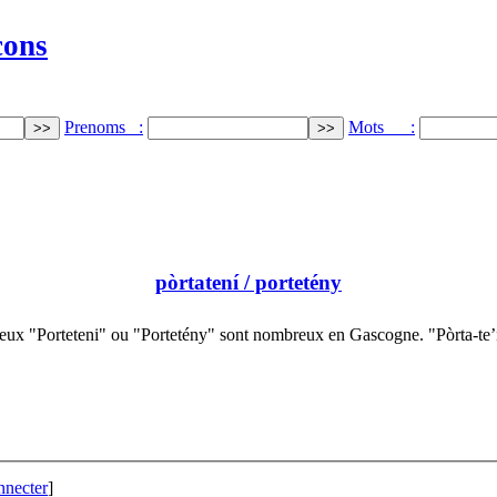
cons
Prenoms :
Mots :
pòrtatení
/ portetény
ieux "Porteteni" ou "Portetény" sont nombreux en Gascogne. "Pòrta-te
nnecter
]