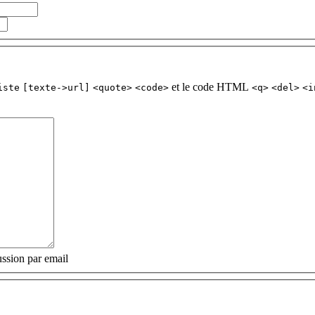
et le code HTML
iste
[texte->url]
<quote>
<code>
<q>
<del>
<i
ssion par email