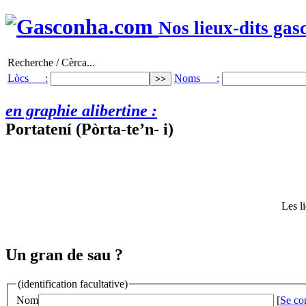
Nos lieux-dits gas
Recherche / Cèrca...
Lòcs :
Noms :
en graphie alibertine :
Portatení (Pòrta-te’n- i)
Les l
Un gran de sau ?
(identification facultative)
Nom
[
Se co