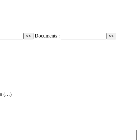
Documents :
’n (…)