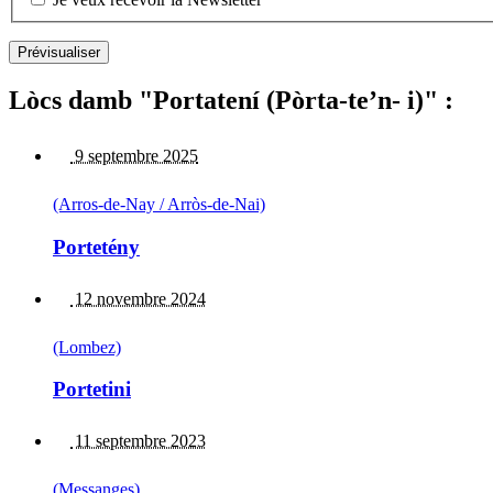
Lòcs damb "Portatení (Pòrta-te’n- i)" :
9 septembre 2025
(Arros-de-Nay / Arròs-de-Nai)
Portetény
12 novembre 2024
(Lombez)
Portetini
11 septembre 2023
(Messanges)