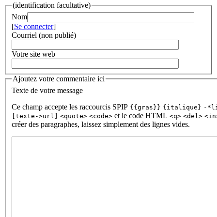
(identification facultative)
Nom
[
Se connecter
]
Courriel (non publié)
Votre site web
Ajoutez votre commentaire ici
Texte de votre message
Ce champ accepte les raccourcis SPIP
{{gras}}
{italique}
-*l
et le code HTML
[texte->url]
<quote>
<code>
<q>
<del>
<in
créer des paragraphes, laissez simplement des lignes vides.