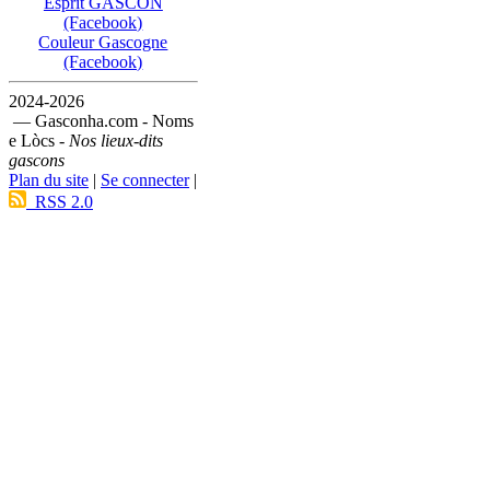
Esprit GASCON
(Facebook)
Couleur Gascogne
(Facebook)
2024-2026
— Gasconha.com - Noms
e Lòcs -
Nos lieux-dits
gascons
Plan du site
|
Se connecter
|
RSS 2.0