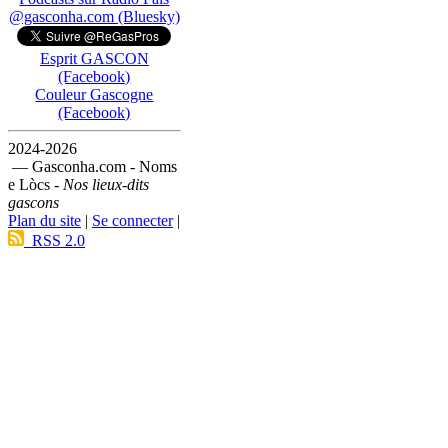
@gasconha.com (Bluesky)
Esprit GASCON
(Facebook)
Couleur Gascogne
(Facebook)
2024-2026
— Gasconha.com - Noms
e Lòcs -
Nos lieux-dits
gascons
Plan du site
|
Se connecter
|
RSS 2.0