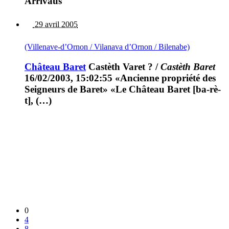
Arrivaus
29 avril 2005
(Villenave-d’Ornon / Vilanava d’Ornon / Bilenabe)
Château Baret
Castèth Varet ?
/
Castèth Baret
16/02/2003, 15:02:55 «Ancienne propriété des
Seigneurs de Baret» «Le Château Baret [ba-rè-
t], (…)
0
4
8