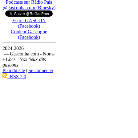
Podcasts sur Ràdio País
@gasconha.com (Bluesky)
Esprit GASCON
(Facebook)
Couleur Gascogne
(Facebook)
2024-2026
— Gasconha.com - Noms
e Lòcs -
Nos lieux-dits
gascons
Plan du site
|
Se connecter
|
RSS 2.0