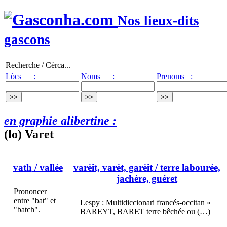
Nos lieux-dits
gascons
Recherche / Cèrca...
Lòcs :
Noms :
Prenoms :
en graphie alibertine :
(lo) Varet
vath
/ vallée
varèit, varèt, garèit
/ terre labourée,
jachère, guéret
Prononcer
entre "bat" et
Lespy : Multidiccionari francés-occitan «
"batch".
BAREYT, BARET terre bêchée ou (…)