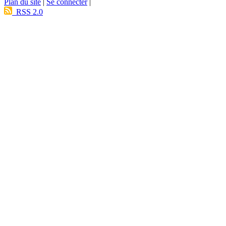
Plan du site
|
Se connecter
|
RSS 2.0