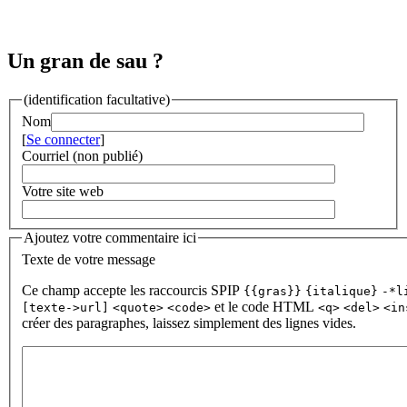
Un gran de sau ?
(identification facultative)
Nom
[
Se connecter
]
Courriel (non publié)
Votre site web
Ajoutez votre commentaire ici
Texte de votre message
Ce champ accepte les raccourcis SPIP
{{gras}}
{italique}
-*l
et le code HTML
[texte->url]
<quote>
<code>
<q>
<del>
<in
créer des paragraphes, laissez simplement des lignes vides.