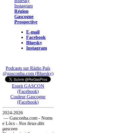
Région
Gascogne
Prospective
E-mail
Facebook
Bluesky
Instagram
Podcasts sur Ràdio País
@gasconha.com (Bluesky)
Esprit GASCON
(Facebook)
Couleur Gascogne
(Facebook)
2024-2026
— Gasconha.com - Noms
e Lòcs -
Nos lieux-dits
gascons