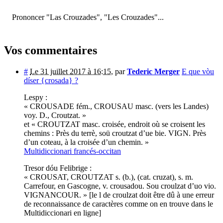
Prononcer "Las Crouzades", "Les Crouzades"...
Vos commentaires
#
Le 31 juillet 2017 à 16:15
,
par
Tederic Merger
E que vòu
díser {crosada} ?
Lespy :
« CROUSADE fém., CROUSAU masc. (vers les Landes)
voy. D., Croutzat. »
et « CROUTZAT masc. croisée, endroit où se croisent les
chemins : Près du terrè, soü croutzat d’ue bie. VIGN. Près
d’un coteau, à la croisée d’un chemin. »
Multidiccionari francés-occitan
Tresor dóu Felibrige :
« CROUSAT, CROUTZAT s. (b.), (cat. cruzat), s. m.
Carrefour, en Gascogne, v. crousadou. Sou croulzat d’uo vio.
VIGNANCOUR. » [le l de croulzat doit être dû à une erreur
de reconnaissance de caractères comme on en trouve dans le
Multidiccionari en ligne]