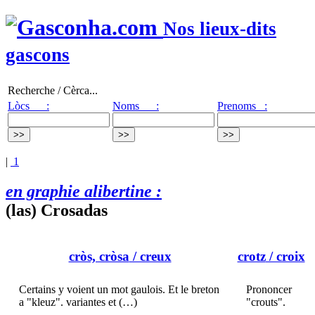
Nos lieux-dits
gascons
Recherche / Cèrca...
Lòcs :
Noms :
Prenoms :
|
1
en graphie alibertine :
(las) Crosadas
cròs, cròsa
/ creux
crotz
/ croix
Certains y voient un mot gaulois. Et le breton
Prononcer
a "kleuz". variantes et (…)
"crouts".