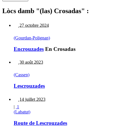
Lòcs damb "(las) Crosadas" :
27 octobre 2024
(Gourdan-Polignan)
Encrouzades
En Crosadas
30 août 2023
(Cassen)
Lescrouzades
14 juillet 2023
|
1
(Labatut)
Route de Lescrouzades