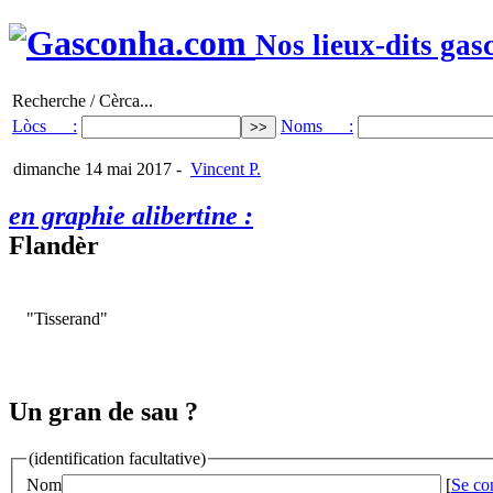
Nos lieux-dits gas
Recherche / Cèrca...
Lòcs :
Noms :
dimanche 14 mai 2017
-
Vincent P.
en graphie alibertine :
Flandèr
"Tisserand"
Un gran de sau ?
(identification facultative)
Nom
[
Se co