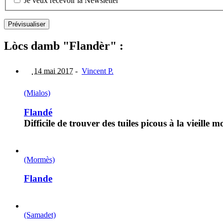
Je veux recevoir la Newsletter
Lòcs damb "Flandèr" :
14 mai 2017
-
Vincent P.
(Mialos)
Flandé
Difficile de trouver des tuiles picous à la vieill
(Mormès)
Flande
(Samadet)