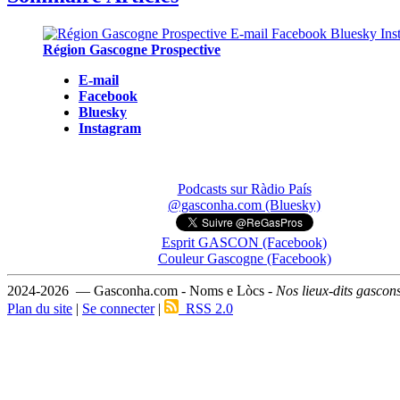
Région Gascogne Prospective
E-mail
Facebook
Bluesky
Instagram
Podcasts sur Ràdio País
@gasconha.com (Bluesky)
Esprit GASCON (Facebook)
Couleur Gascogne (Facebook)
2024-2026 — Gasconha.com - Noms e Lòcs -
Nos lieux-dits gascon
Plan du site
|
Se connecter
|
RSS 2.0