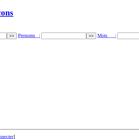
cons
Prenoms :
Mots :
nnecter
]