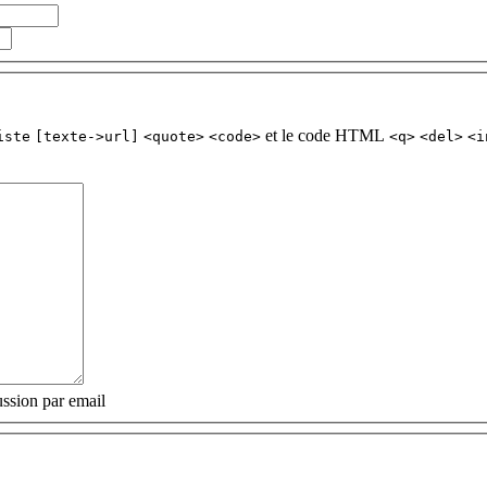
et le code HTML
iste
[texte->url]
<quote>
<code>
<q>
<del>
<i
ssion par email