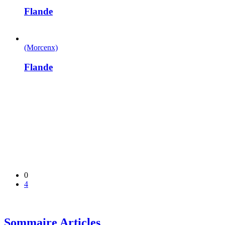
Flande
(Morcenx)
Flande
0
4
Sommaire Articles