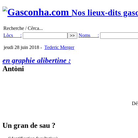
Nos lieux-dits gas
Recherche / Cèrca...
Lòcs :
Noms :
jeudi 28 juin 2018
-
Tederic Merger
en graphie alibertine :
Antòni
Dér
Un gran de sau ?