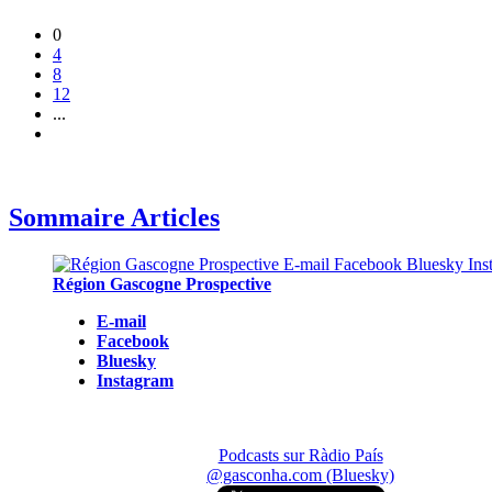
0
4
8
12
...
Sommaire Articles
Région Gascogne Prospective
E-mail
Facebook
Bluesky
Instagram
Podcasts sur Ràdio País
@gasconha.com (Bluesky)