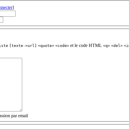
nnecter
]
et le code HTML
iste
[texte->url]
<quote>
<code>
<q>
<del>
<i
ssion par email