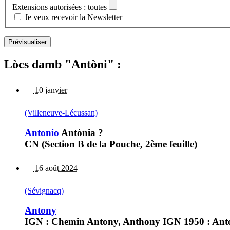
Extensions autorisées : toutes
Je veux recevoir la Newsletter
Lòcs damb "Antòni" :
10 janvier
(Villeneuve-Lécussan)
Antonio
Antònia ?
CN (Section B de la Pouche, 2ème feuille)
16 août 2024
(Sévignacq)
Antony
IGN : Chemin Antony, Anthony IGN 1950 : Ant