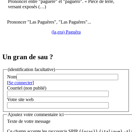
Prononcer entre "paguère" et "paguèro". « Pièce de terre,
versant exposés (…)
Prononcer "Las Paguères", "Las Paguères"...
(la,era) Paguèra
Un gran de sau ?
(identification facultative)
Nom
[
Se connecter
]
Courriel (non publié)
Votre site web
Ajoutez votre commentaire ici
Texte de votre message
Ce champ accepte les raccourcis SPIP
{{gras}}
{italique}
-*l