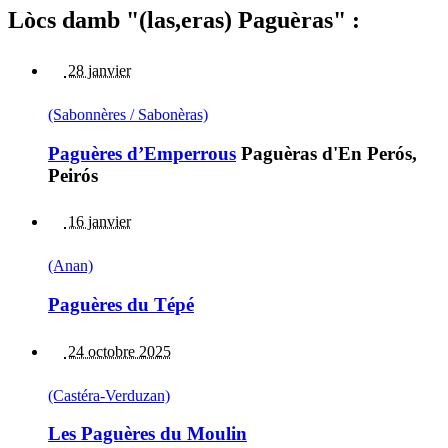
Lòcs damb "(las,eras) Paguèras" :
28 janvier
(Sabonnères / Sabonèras)
Paguères d’Emperrous
Paguèras d'En Perós,
Peirós
16 janvier
(Anan)
Paguères du Tépé
24 octobre 2025
(Castéra-Verduzan)
Les Paguères du Moulin