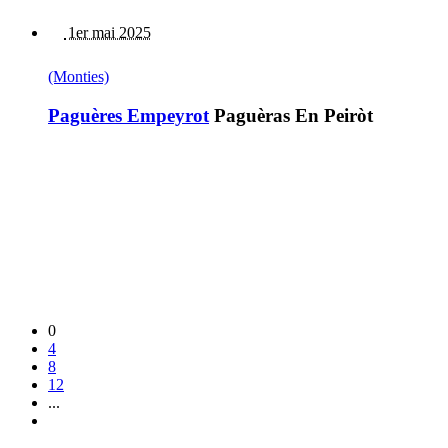
1er mai 2025
(Monties)
Paguères Empeyrot
Paguèras En Peiròt
0
4
8
12
...