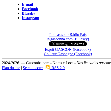
E-mail
Facebook
Bluesky
Instagram
Podcasts sur Ràdio País
@gasconha.com (Bluesky)
Esprit GASCON (Facebook)
Couleur Gascogne (Facebook)
2024-2026 — Gasconha.com - Noms e Lòcs -
Nos lieux-dits gascon
Plan du site
|
Se connecter
|
RSS 2.0