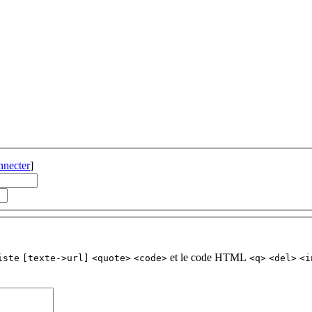
nnecter
]
et le code HTML
iste
[texte->url]
<quote>
<code>
<q>
<del>
<i