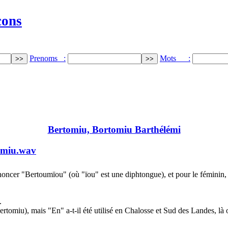
cons
Prenoms :
Mots :
Bertomiu, Bortomiu Barthélémi
omiu.wav
oncer "Bertoumïou" (où "ïou" est une diphtongue), et pour le féminin
.
iu), mais "En" a-t-il été utilisé en Chalosse et Sud des Landes, là o