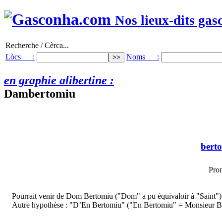
Nos lieux-dits gas
Recherche / Cèrca...
Lòcs :
Noms :
en graphie alibertine :
Dambertomiu
bert
Pron
Pourrait venir de Dom Bertomiu ("Dom" a pu équivaloir à "Saint")
Autre hypothèse : "D’En Bertomiu" ("En Bertomiu" = Monsieur Bertom