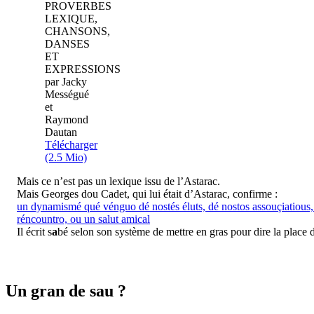
PROVERBES
LEXIQUE,
CHANSONS,
DANSES
ET
EXPRESSIONS
par Jacky
Mességué
et
Raymond
Dautan
Télécharger
(2.5 Mio)
Mais ce n’est pas un lexique issu de l’Astarac.
Mais Georges dou Cadet, qui lui était d’Astarac, confirme :
un dynamismé qué vénguo dé nostés éluts, dé nostos assouçiatious
réncountro, ou un salut amical
Il écrit s
a
bé selon son système de mettre en gras pour dire la place d
Un gran de sau ?