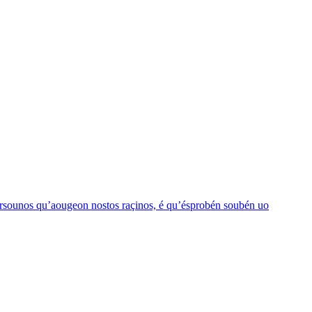
èrsounos qu’aougeon nostos raçinos, é qu’ésprobén soubén uo