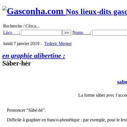
Nos lieux-dits gas
Recherche / Cèrca...
Lòcs :
Noms :
lundi 7 janvier 2019
-
Tederic Merger
en graphie alibertine :
Sàber-hèr
sabe
La forme sàber avec l’accen
Prononcer "Sàbé-hè".
Difficile à graphier en franco-phonétique : par exemple, pour le l