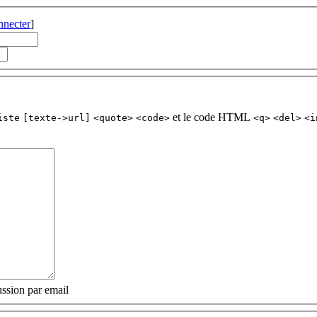
nnecter
]
et le code HTML
iste
[texte->url]
<quote>
<code>
<q>
<del>
<i
ssion par email