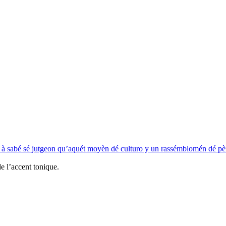
, à sabé sé jutgeon qu’aquét moyèn dé culturo y un rassémblomén dé p
e l’accent tonique.