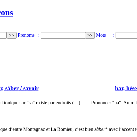
cons
Prenoms :
Mots :
r, sàber
/ savoir
har, hése
t tonique sur "sa" existe par endroits (…)
Prononcer "ha". Autre f
exique d’entre Montagnac et La Romieu, c’est bien
sàber
* avec l’accent t