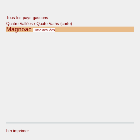
Tous les pays gascons
Quatre Vallées / Quate Vaths (carte)
Magnoac
- liste des lòcs
btn imprimer