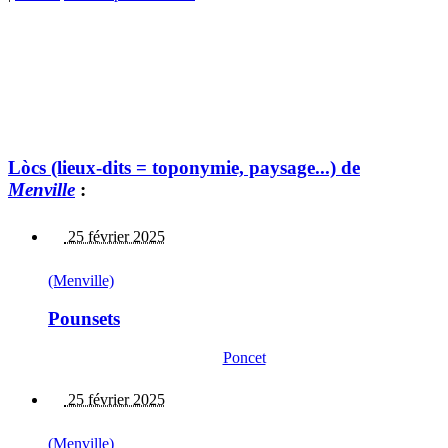
Lòcs (lieux-dits = toponymie, paysage...) de
Menville
:
25 février 2025
(Menville)
Pounsets
Poncet
25 février 2025
(Menville)