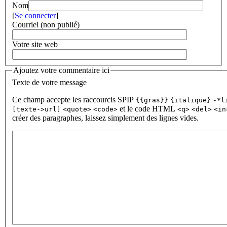
Nom
[
Se connecter
]
Courriel (non publié)
Votre site web
Ajoutez votre commentaire ici
Texte de votre message
Ce champ accepte les raccourcis SPIP
{{gras}}
{italique}
-*l
et le code HTML
[texte->url]
<quote>
<code>
<q>
<del>
<in
créer des paragraphes, laissez simplement des lignes vides.