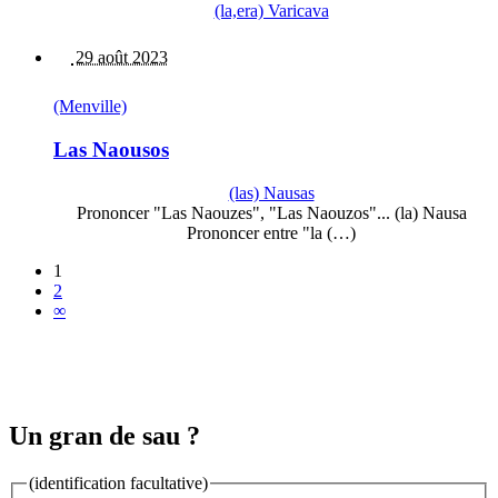
(la,era) Varicava
29 août 2023
(Menville)
Las Naousos
(las) Nausas
Prononcer "Las Naouzes", "Las Naouzos"... (la) Nausa
Prononcer entre "la (…)
1
2
∞
Un gran de sau ?
(identification facultative)