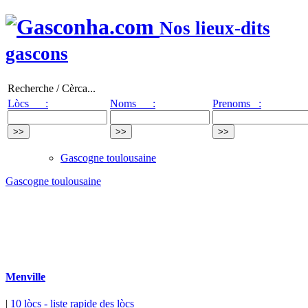
Nos lieux-dits
gascons
Recherche / Cèrca...
Lòcs :
Noms :
Prenoms :
Gascogne toulousaine
Gascogne toulousaine
Menville
|
10 lòcs
- liste rapide des lòcs