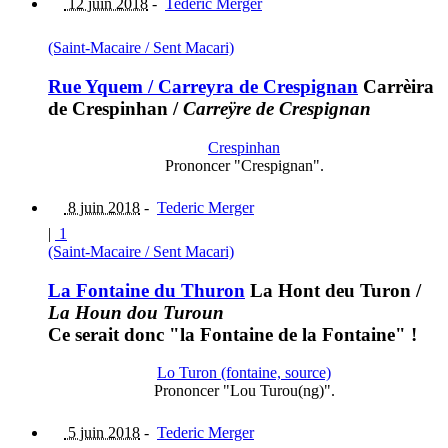
12 juin 2018
-
Tederic Merger
(Saint-Macaire / Sent Macari)
Rue Yquem / Carreyra de Crespignan
Carrèira
de Crespinhan
/
Carreÿre de Crespignan
Crespinhan
Prononcer "Crespignan".
8 juin 2018
-
Tederic Merger
|
1
(Saint-Macaire / Sent Macari)
La Fontaine du Thuron
La Hont deu Turon
/
La Houn dou Turoun
Ce serait donc "la Fontaine de la Fontaine" !
Lo Turon (fontaine, source)
Prononcer "Lou Turou(ng)".
5 juin 2018
-
Tederic Merger