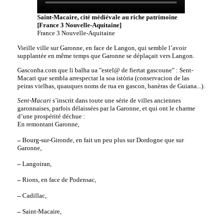
Saint-Macaire, cité médiévale au riche patrimoine
[France 3 Nouvelle-Aquitaine]
France 3 Nouvelle-Aquitaine
Vieille ville sur Garonne, en face de Langon, qui semble l’avoir
supplantée en même temps que Garonne se déplaçait vers Langon.
Gasconha.com que li balha ua "estel@ de fiertat gascoune" : Sent-
Macari que sembla arrespectar la soa istòria (conservacion de las
peiras vielhas, quauques noms de rua en gascon, banèras de Guiana...).
Sent-Macari
s’inscrit dans toute une série de villes anciennes
garonnaises, parfois délaissées par la Garonne, et qui ont le charme
d’une prospérité déchue :
En remontant Garonne,
–
Bourg-sur-Gironde, en fait un peu plus sur Dordogne que sur
Garonne,
–
Langoiran,
–
Rions, en face de Podensac,
–
Cadillac,
–
Saint-Macaire,