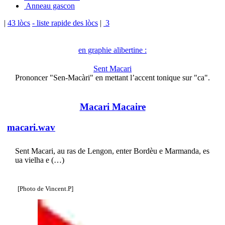
Anneau gascon
|
43 lòcs
- liste rapide des lòcs
|
3
en graphie alibertine :
Sent Macari
Prononcer "Sen-Macàri" en mettant l’accent tonique sur "ca".
Macari Macaire
macari.wav
Sent Macari, au ras de Lengon, enter Bordèu e Marmanda, es
ua vielha e (…)
[Photo de Vincent.P]