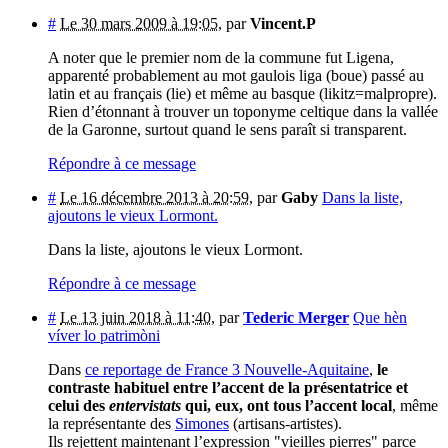
#
Le 30 mars 2009 à 19:05
,
par
Vincent.P
A noter que le premier nom de la commune fut Ligena,
apparenté probablement au mot gaulois liga (boue) passé au
latin et au français (lie) et même au basque (likitz=malpropre).
Rien d’étonnant à trouver un toponyme celtique dans la vallée
de la Garonne, surtout quand le sens paraît si transparent.
Répondre à ce message
#
Le 16 décembre 2013 à 20:59
,
par
Gaby
Dans la liste,
ajoutons le vieux Lormont.
Dans la liste, ajoutons le vieux Lormont.
Répondre à ce message
#
Le 13 juin 2018 à 11:40
,
par
Tederic Merger
Que hèn
víver lo patrimòni
Dans
ce reportage de France 3 Nouvelle-Aquitaine
,
le
contraste habituel entre l’accent de la présentatrice et
celui des
entervistats
qui, eux, ont tous l’accent local
, même
la représentante des
Simones
(artisans-artistes).
Ils rejettent maintenant l’expression "vieilles pierres" parce