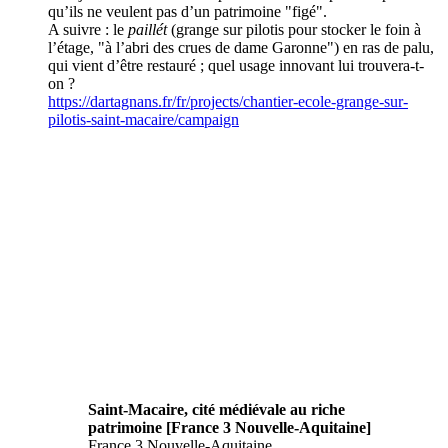
qu’ils ne veulent pas d’un patrimoine "figé".
A suivre : le
paillét
(grange sur pilotis pour stocker le foin à
l’étage, "à l’abri des crues de dame Garonne") en ras de palu,
qui vient d’être restauré ; quel usage innovant lui trouvera-t-
on ?
https://dartagnans.fr/fr/projects/chantier-ecole-grange-sur-
pilotis-saint-macaire/campaign
Saint-Macaire, cité médiévale au riche
patrimoine [France 3 Nouvelle-Aquitaine]
France 3 Nouvelle-Aquitaine