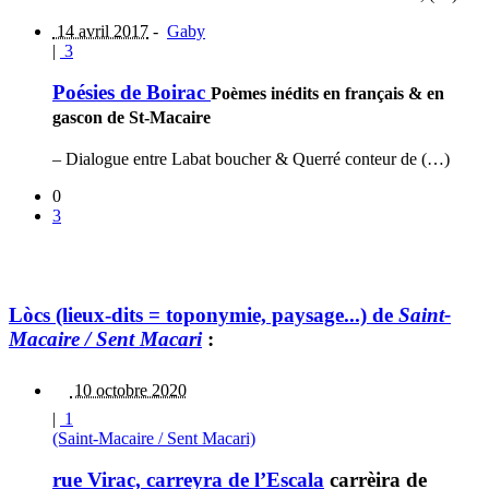
14 avril 2017
-
Gaby
|
3
Poésies de Boirac
Poèmes inédits en français & en
gascon de St-Macaire
– Dialogue entre Labat boucher & Querré conteur de (…)
0
3
Lòcs (lieux-dits = toponymie, paysage...) de
Saint-
Macaire / Sent Macari
:
10 octobre 2020
|
1
(Saint-Macaire / Sent Macari)
rue Virac, carreyra de l’Escala
carrèira de