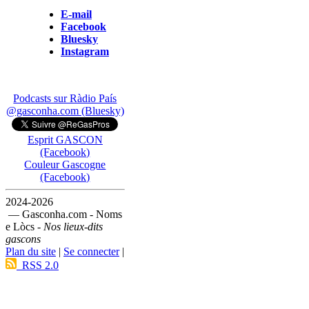
E-mail
Facebook
Bluesky
Instagram
Podcasts sur Ràdio País
@gasconha.com (Bluesky)
Esprit GASCON
(Facebook)
Couleur Gascogne
(Facebook)
2024-2026
— Gasconha.com - Noms
e Lòcs -
Nos lieux-dits
gascons
Plan du site
|
Se connecter
|
RSS 2.0