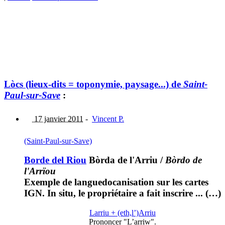
Lòcs (lieux-dits = toponymie, paysage...) de
Saint-
Paul-sur-Save
:
17 janvier 2011
-
Vincent P.
(Saint-Paul-sur-Save)
Borde del Riou
Bòrda de l'Arriu
/
Bòrdo de
l'Arrïou
Exemple de languedocanisation sur les cartes
IGN. In situ, le propriétaire a fait inscrire ... (…)
Larriu + (eth,l’)Arriu
Prononcer "L’arriw".