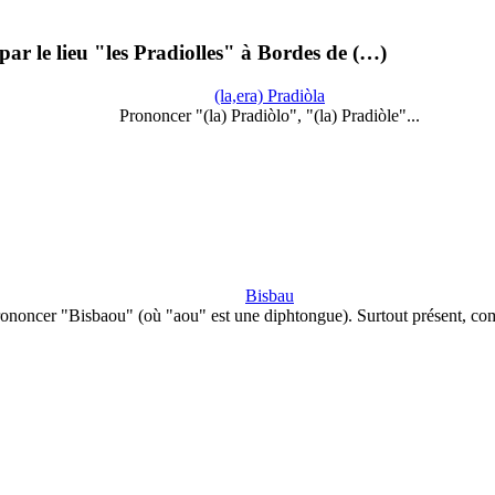
ar le lieu "les Pradiolles" à Bordes de (…)
(la,era) Pradiòla
Prononcer "(la) Pradiòlo", "(la) Pradiòle"...
Bisbau
ononcer "Bisbaou" (où "aou" est une diphtongue). Surtout présent, 