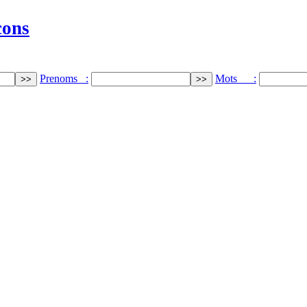
cons
Prenoms :
Mots :