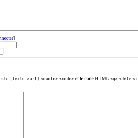
nnecter
]
et le code HTML
iste
[texte->url]
<quote>
<code>
<q>
<del>
<i