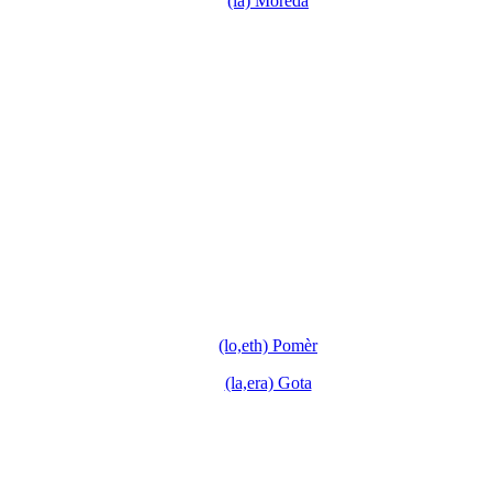
(la) Moreda
(lo,eth) Pomèr
(la,era) Gota