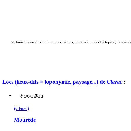
A Clarac et dans les communes voisines, le v existe dans les toponymes gasco
Lòcs (lieux-dits = toponymie, paysage...) de
Clarac
:
20 mai 2025
(Clarac)
Mouréde