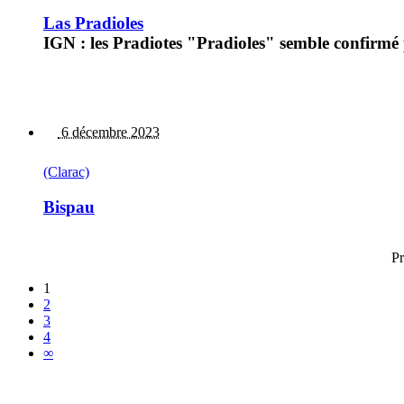
Las Pradioles
IGN : les Pradiotes "Pradioles" semble confirmé p
6 décembre 2023
(Clarac)
Bispau
Pr
1
2
3
4
∞