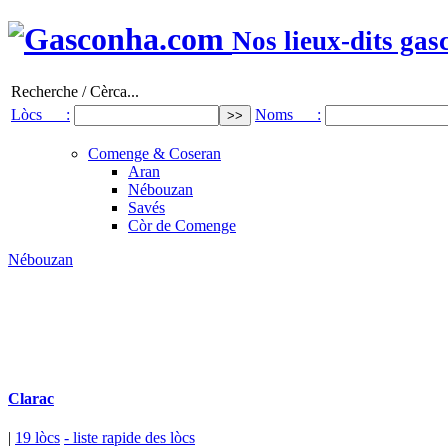
Nos lieux-dits gas
Recherche / Cèrca...
Lòcs :
Noms :
Comenge & Coseran
Aran
Nébouzan
Savés
Còr de Comenge
Nébouzan
Clarac
|
19 lòcs
- liste rapide des lòcs