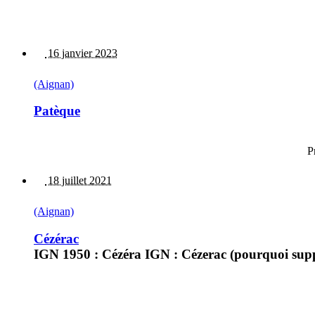
16 janvier 2023
(Aignan)
Patèque
P
18 juillet 2021
(Aignan)
Cézérac
IGN 1950 : Cézéra IGN : Cézerac (pourquoi suppr