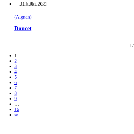
11 juillet 2021
(Aignan)
Doucet
L’
1
2
3
4
5
6
7
8
9
…
16
∞