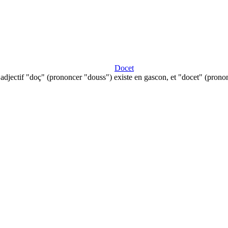
Docet
adjectif "doç" (prononcer "douss") existe en gascon, et "docet" (pron