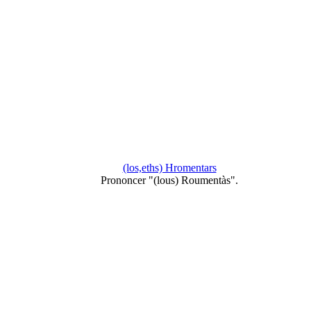
(los,eths) Hromentars
Prononcer "(lous) Roumentàs".