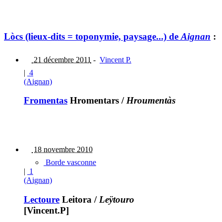
Lòcs (lieux-dits = toponymie, paysage...) de
Aignan
:
21 décembre 2011
-
Vincent P.
|
4
(Aignan)
Fromentas
Hromentars
/
Hroumentàs
18 novembre 2010
Borde vasconne
|
1
(Aignan)
Lectoure
Leitora
/
Leÿtouro
[Vincent.P]