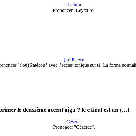
Leitora
Prononcer "Leÿtouro"
(lo) Pateco
rononcer "(lou) Patécou" avec l’accent tonique sur té. La forme normal
imer le deuxième accent aigu ? le c final est un (…)
Ceserac
Prononcer "Cézérac".