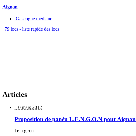
Aignan
Gascogne médiane
|
79 lòcs
- liste rapide des lòcs
Articles
10 mars 2012
Proposition de panèu L.E.N.G.O.N pour Aignan
l.e.n.g.o.n