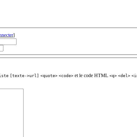
nnecter
]
et le code HTML
iste
[texte->url]
<quote>
<code>
<q>
<del>
<i