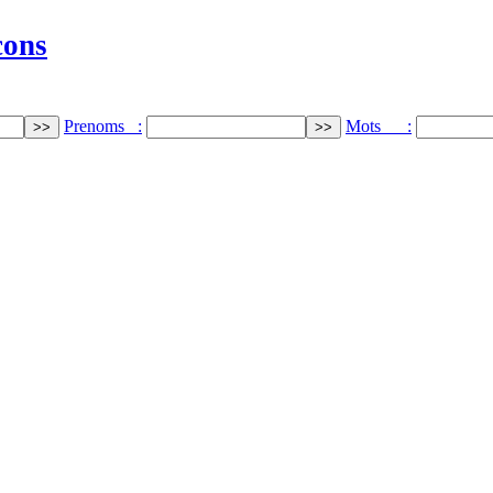
cons
Prenoms :
Mots :