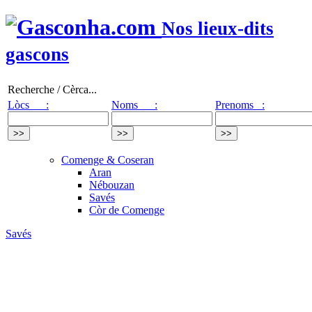
Nos lieux-dits
gascons
Recherche / Cèrca...
Lòcs :
Noms :
Prenoms :
Comenge & Coseran
Aran
Nébouzan
Savés
Còr de Comenge
Savés