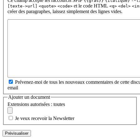
Ce champ accepte les raccourcis SPIP
{{gras}}
{italique}
-*l
et le code HTML
[texte->url]
<quote>
<code>
<q>
<del>
<in
créer des paragraphes, laissez simplement des lignes vides.
Prévenez-moi de tous les nouveaux commentaires de cette discu
email
Ajouter un document
Extensions autorisées : toutes
Je veux recevoir la Newsletter