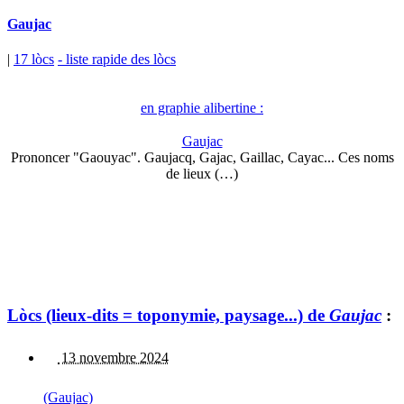
Gaujac
|
17 lòcs
- liste rapide des lòcs
en graphie alibertine :
Gaujac
Prononcer "Gaouyac". Gaujacq, Gajac, Gaillac, Cayac... Ces noms
de lieux (…)
Lòcs (lieux-dits = toponymie, paysage...) de
Gaujac
:
13 novembre 2024
(Gaujac)