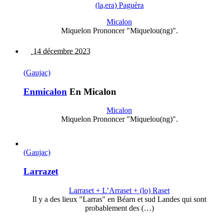
(la,era) Paguèra
Micalon
Miquelon Prononcer "Miquelou(ng)".
14 décembre 2023
(Gaujac)
Enmicalon
En Micalon
Micalon
Miquelon Prononcer "Miquelou(ng)".
(Gaujac)
Larrazet
Larraset + L’Arraset + (lo) Raset
Il y a des lieux "Larras" en Béarn et sud Landes qui sont
probablement des (…)