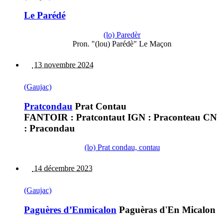
Le Parédé
(lo) Paredèr
Pron. "(lou) Parédè" Le Maçon
13 novembre 2024
(Gaujac)
Pratcondau
Prat Contau
FANTOIR : Pratcontaut IGN : Praconteau CN
: Pracondau
(lo) Prat condau, contau
14 décembre 2023
(Gaujac)
Paguères d’Enmicalon
Paguèras d'En Micalon