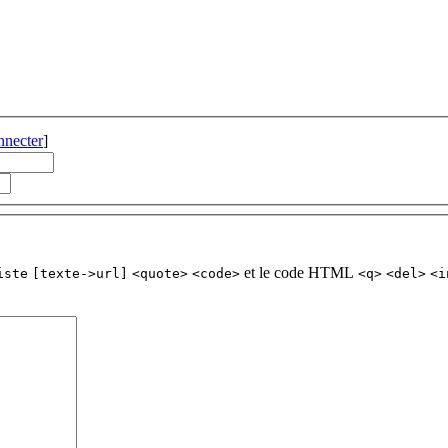
nnecter
]
et le code HTML
iste
[texte->url]
<quote>
<code>
<q>
<del>
<i