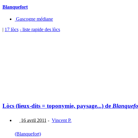
Blanquefort
Gascogne médiane
|
17 lòcs
- liste rapide des lòcs
Lòcs (lieux-dits = toponymie, paysage...) de
Blanquefo
16 avril 2011
-
Vincent P.
(Blanquefort)