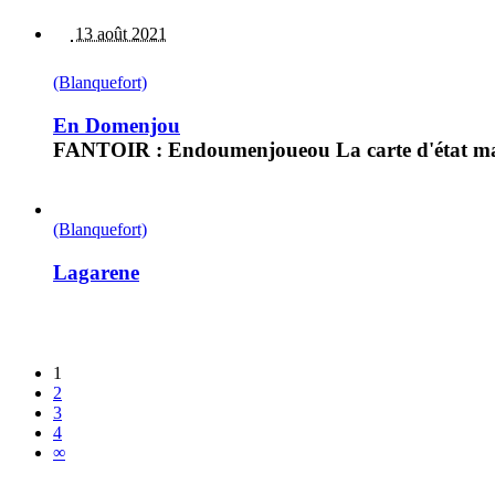
13 août 2021
(Blanquefort)
En Domenjou
FANTOIR : Endoumenjoueou La carte d'état majo
(Blanquefort)
Lagarene
1
2
3
4
∞