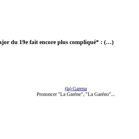
r du 19e fait encore plus compliqué* : (…)
(la) Garena
Prononcer "La Garéne", "La Garéno"...