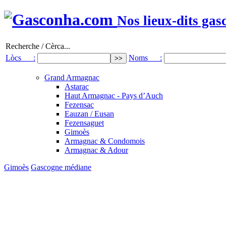
Nos lieux-dits gas
Recherche / Cèrca...
Lòcs :
Noms :
Grand Armagnac
Astarac
Haut Armagnac - Pays d’Auch
Fezensac
Eauzan / Eusan
Fezensaguet
Gimoès
Armagnac & Condomois
Armagnac & Adour
Gimoès
Gascogne médiane