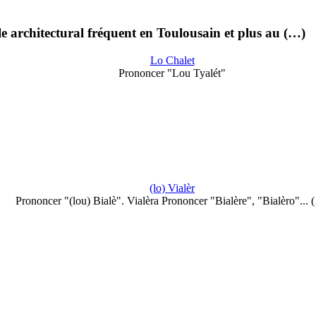
 architectural fréquent en Toulousain et plus au (…)
Lo Chalet
Prononcer "Lou Tyalét"
(lo) Vialèr
Prononcer "(lou) Bialè". Vialèra Prononcer "Bialère", "Bialèro"... 