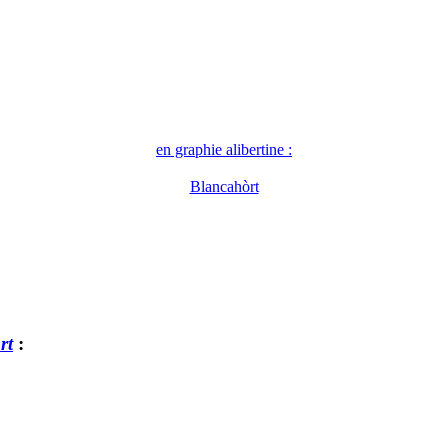
en graphie alibertine :
Blancahòrt
rt
: