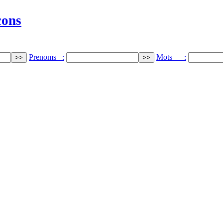
cons
Prenoms :
Mots :