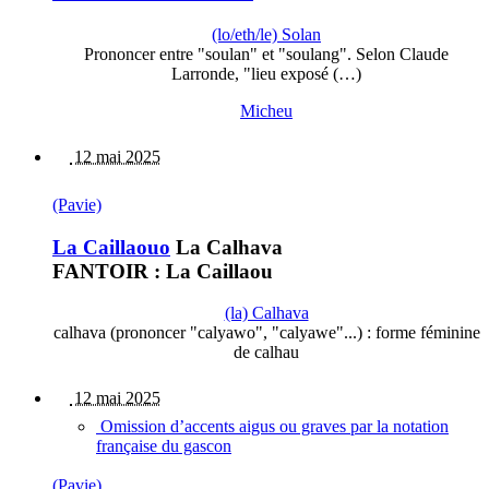
(lo/eth/le) Solan
Prononcer entre "soulan" et "soulang". Selon Claude
Larronde, "lieu exposé (…)
Micheu
12 mai 2025
(Pavie)
La Caillaouo
La Calhava
FANTOIR : La Caillaou
(la) Calhava
calhava (prononcer "calyawo", "calyawe"...) : forme féminine
de calhau
12 mai 2025
Omission d’accents aigus ou graves par la notation
française du gascon
(Pavie)