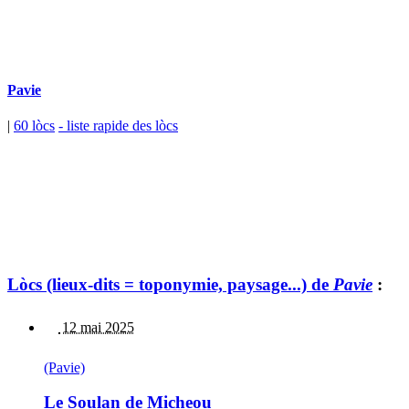
Pavie
|
60 lòcs
- liste rapide des lòcs
Lòcs (lieux-dits = toponymie, paysage...) de
Pavie
:
12 mai 2025
(Pavie)
Le Soulan de Micheou