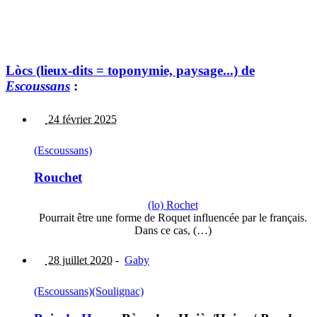
Lòcs (lieux-dits = toponymie, paysage...) de
Escoussans
:
24 février 2025
(Escoussans)
Rouchet
(lo) Rochet
Pourrait être une forme de Roquet influencée par le français.
Dans ce cas, (…)
28 juillet 2020
-
Gaby
(Escoussans)
(Soulignac)