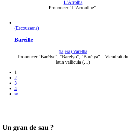
L’Arrolha
Prononcer "L’Arrouilhe".
(Escoussans)
Bareille
(la,era) Varelha
Prononcer "Barélye", "Barélyo", "Barélya"... Viendrait du
latin vallicula (…)
1
2
3
4
∞
Un gran de sau ?