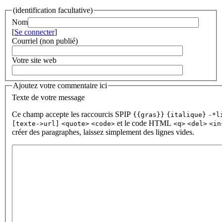
(identification facultative)
Nom
[
Se connecter
]
Courriel (non publié)
Votre site web
Ajoutez votre commentaire ici
Texte de votre message
Ce champ accepte les raccourcis SPIP
{{gras}}
{italique}
-*l
et le code HTML
[texte->url]
<quote>
<code>
<q>
<del>
<in
créer des paragraphes, laissez simplement des lignes vides.