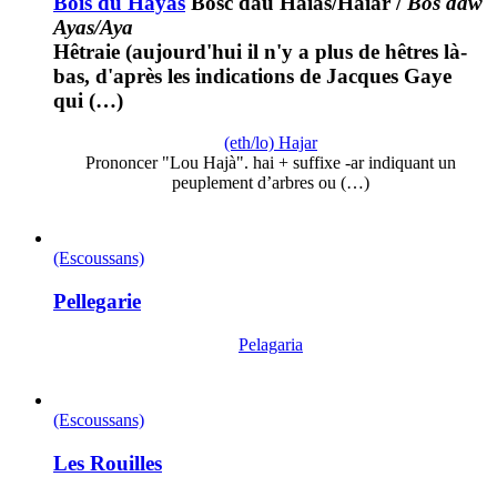
Bois du Hayas
Bòsc dau Haiàs/Haiar
/
Bos daw
Ayas/Aya
Hêtraie (aujourd'hui il n'y a plus de hêtres là-
bas, d'après les indications de Jacques Gaye
qui (…)
(eth/lo) Hajar
Prononcer "Lou Hajà". hai + suffixe -ar indiquant un
peuplement d’arbres ou (…)
(Escoussans)
Pellegarie
Pelagaria
(Escoussans)
Les Rouilles