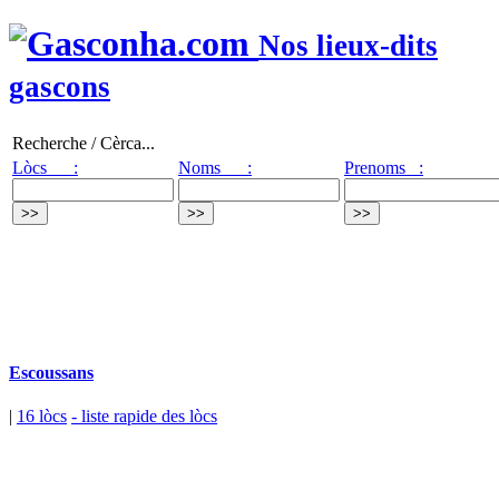
Nos lieux-dits
gascons
Recherche / Cèrca...
Lòcs :
Noms :
Prenoms :
Escoussans
|
16 lòcs
- liste rapide des lòcs