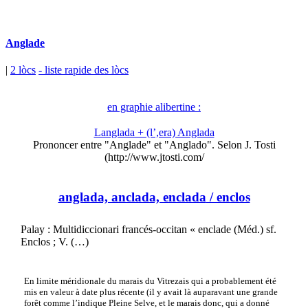
Anglade
|
2 lòcs
- liste rapide des lòcs
en graphie alibertine :
Langlada + (l’,era) Anglada
Prononcer entre "Anglade" et "Anglado". Selon J. Tosti
(http://www.jtosti.com/
anglada, anclada, enclada
/ enclos
Palay : Multidiccionari francés-occitan « enclade (Méd.) sf.
Enclos ; V. (…)
En limite méridionale du marais du Vitrezais qui a probablement été
mis en valeur à date plus récente (il y avait là auparavant une grande
forêt comme l’indique Pleine Selve, et le marais donc, qui a donné