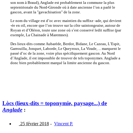
son nom à Braud), Anglade est probablement la commune la plus
septentrionale du Nord-Gironde où à date ancienne l’on a parlé le
gascon, avant la "gavachisation" de la zone.
Le nom du village est d’oc avec maintien du suffixe -ade, qui devient
-ée en oïl, encore que l’on trouve sur la côte saintongeaise, autour de
Royan et d’Oléron, toute une zone où s’est conservé ledit suffixe (par
exemple, La Chainade à Maremnes).
Des lieux-dits comme Aubarède, Berdot, Bidane, Le Cazeau, L’Espit,
Garrouilla, Jonquet, Laborde, Le Queyroux, La Virade, ... marquent le
passé d’oc de la zone, voire plus spécifiquement gascon. Au Nord
d’Anglade, il est impossible de trouver de tels toponymes. Anglade a
donc bien probablement marqué la limite ancienne du gascon.
Lòcs (lieux-dits = toponymie, paysage...) de
Anglade
:
25 février 2018
-
Vincent P.