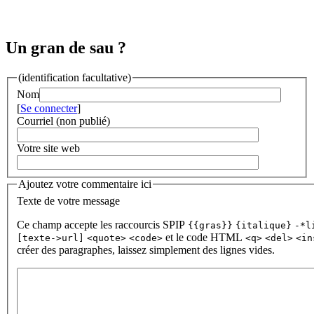
Un gran de sau ?
(identification facultative)
Nom
[
Se connecter
]
Courriel (non publié)
Votre site web
Ajoutez votre commentaire ici
Texte de votre message
Ce champ accepte les raccourcis SPIP
{{gras}}
{italique}
-*l
et le code HTML
[texte->url]
<quote>
<code>
<q>
<del>
<in
créer des paragraphes, laissez simplement des lignes vides.