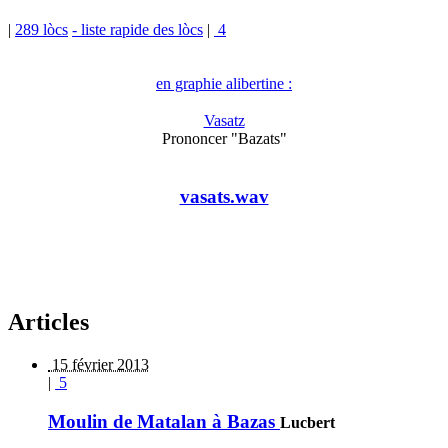
|
289 lòcs
- liste rapide des lòcs
|
4
en graphie alibertine :
Vasatz
Prononcer "Bazats"
vasats.wav
Articles
15 février 2013
|
5
Moulin de Matalan à Bazas
Lucbert