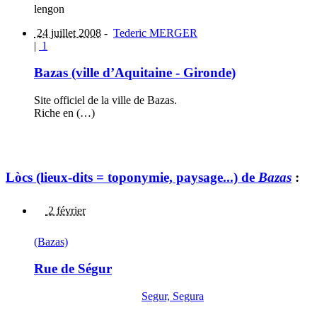
lengon
24 juillet 2008
-
Tederic MERGER
|
1
Bazas (ville d’Aquitaine - Gironde)
Site officiel de la ville de Bazas.
Riche en (…)
Lòcs (lieux-dits = toponymie, paysage...) de
Bazas
:
2 février
(Bazas)
Rue de Ségur
Segur, Segura