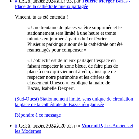
#
Le 26 janvier 2024 à 17:33
,
par
Tederic Merger
Bazas -
Place de la cathédrale mieux partagée
Vincent, tu as été entendu !
« Une trentaine de places va être supprimée et le
stationnement sera limité à une heure et trente
minutes en journée à partir du 1er février.
Plusieurs parkings autour de la cathédrale ont été
réaménagés pour compenser »
« L’objectif est de mieux partager l’espace en
faisant respecter la zone bleue, de faire plus de
place à ceux qui viennent à vélo, ainsi que de
respecter notre patrimoine et les critères du
classement Unesco », explique la maire de
Bazas, Isabelle Dexpert.
(Sud-Ouest) Stationnement limité, sens unique de circulation :
la place de la cathédrale de Bazas réorganisée
Répondre à ce message
#
Le 26 janvier 2024 à 20:52
,
par
Vincent P.
Les Anciens et
les Modernes