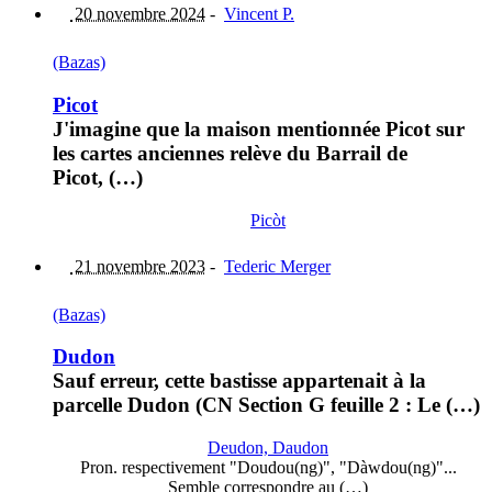
20 novembre 2024
-
Vincent P.
(Bazas)
Picot
J'imagine que la maison mentionnée Picot sur
les cartes anciennes relève du Barrail de
Picot, (…)
Picòt
21 novembre 2023
-
Tederic Merger
(Bazas)
Dudon
Sauf erreur, cette bastisse appartenait à la
parcelle Dudon (CN Section G feuille 2 : Le (…)
Deudon, Daudon
Pron. respectivement "Doudou(ng)", "Dàwdou(ng)"...
Semble correspondre au (…)