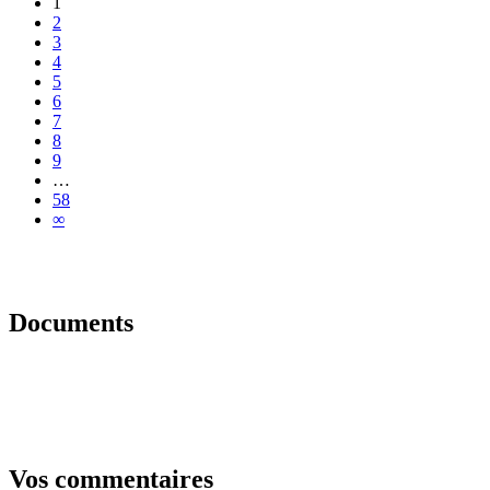
1
2
3
4
5
6
7
8
9
…
58
∞
Documents
Vos commentaires