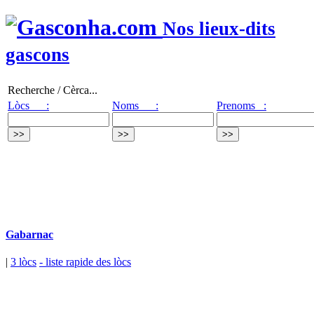
Nos lieux-dits
gascons
Recherche / Cèrca...
Lòcs :
Noms :
Prenoms :
Gabarnac
|
3 lòcs
- liste rapide des lòcs