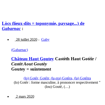
Lòcs (lieux-dits = toponymie, paysage...) de
Gabarnac
:
28 juillet 2020
-
Gaby
(Gabarnac)
Château Haut Goutey
Castèth Haut Gotèir
/
Castèt Aout Goutèy
Goutey = suintement
(lo) Gotèr, Gotèir, (la,era) Gotèra, (la) Gotèira
(lo) Gotèr : forme masculine, à prononcer respectivement "
(lou) Goutè, (…)
2 mars 2020