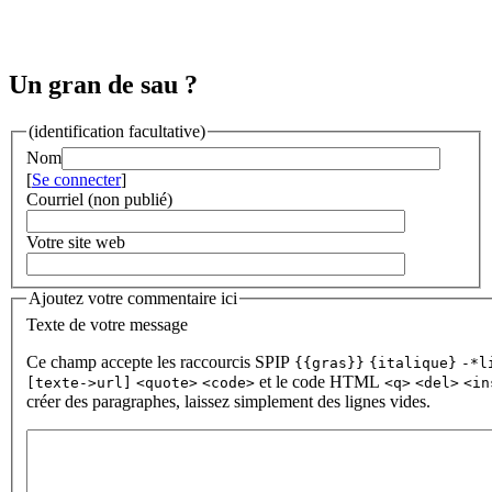
Un gran de sau ?
(identification facultative)
Nom
[
Se connecter
]
Courriel (non publié)
Votre site web
Ajoutez votre commentaire ici
Texte de votre message
Ce champ accepte les raccourcis SPIP
{{gras}}
{italique}
-*l
et le code HTML
[texte->url]
<quote>
<code>
<q>
<del>
<in
créer des paragraphes, laissez simplement des lignes vides.