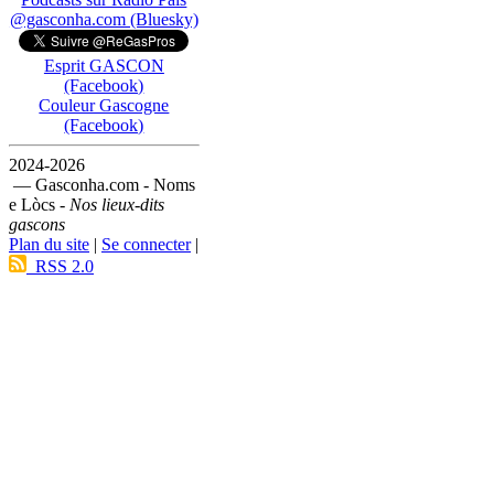
@gasconha.com (Bluesky)
Esprit GASCON
(Facebook)
Couleur Gascogne
(Facebook)
2024-2026
— Gasconha.com - Noms
e Lòcs -
Nos lieux-dits
gascons
Plan du site
|
Se connecter
|
RSS 2.0