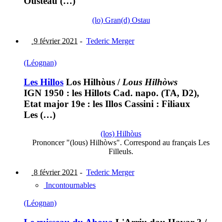
Ousteau (…)
(lo) Gran(d) Ostau
9 février 2021
-
Tederic Merger
(Léognan)
Les Hillos
Los Hilhòus
/
Lous Hilhòws
IGN 1950 : les Hillots Cad. napo. (TA, D2),
Etat major 19e : les Illos Cassini : Filiaux
Les (…)
(los) Hilhòus
Prononcer "(lous) Hilhòws". Correspond au français Les
Filleuls.
8 février 2021
-
Tederic Merger
Incontournables
(Léognan)