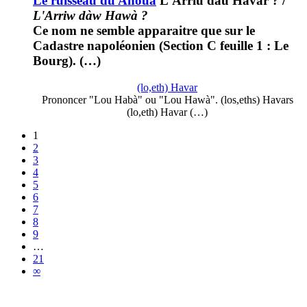
Le ruisseau du Ahoua
L'Arriu dau Havar ?
/
L'Arriw dàw Hawà ?
Ce nom ne semble apparaitre que sur le
Cadastre napoléonien (Section C feuille 1 : Le
Bourg). (…)
(lo,eth) Havar
Prononcer "Lou Habà" ou "Lou Hawà". (los,eths) Havars
(lo,eth) Havar (…)
1
2
3
4
5
6
7
8
9
…
21
∞