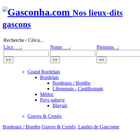
Nos lieux-dits
gascons
Recherche / Cèrca...
Lòcs :
Noms :
Prenoms :
Grand Bordelais
Bordelais
Bordeaux / Bordèu
Libournais - Castillonnais
Médoc
Pays gabaye
Blayais
Graves & Cernès
Bordeaux / Bordèu
Graves & Cernès
Landes de Gascogne