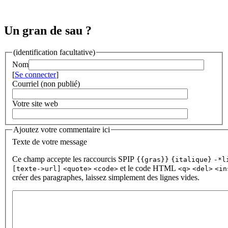
Un gran de sau ?
(identification facultative)
Nom
[
Se connecter
]
Courriel (non publié)
Votre site web
Ajoutez votre commentaire ici
Texte de votre message
Ce champ accepte les raccourcis SPIP
{{gras}}
{italique}
-*l
et le code HTML
[texte->url]
<quote>
<code>
<q>
<del>
<in
créer des paragraphes, laissez simplement des lignes vides.