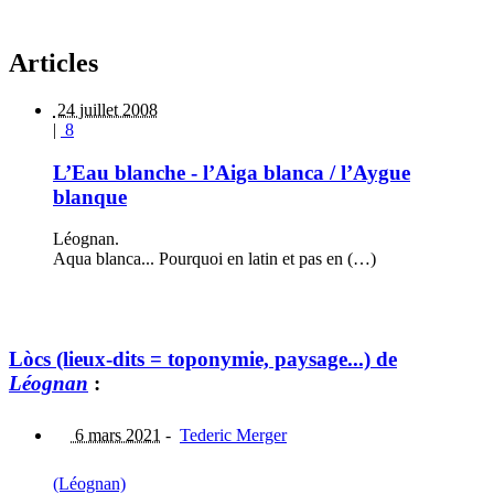
Articles
24 juillet 2008
|
8
L’Eau blanche - l’Aiga blanca / l’Aygue
blanque
Léognan.
Aqua blanca... Pourquoi en latin et pas en (…)
Lòcs (lieux-dits = toponymie, paysage...) de
Léognan
:
6 mars 2021
-
Tederic Merger
(Léognan)