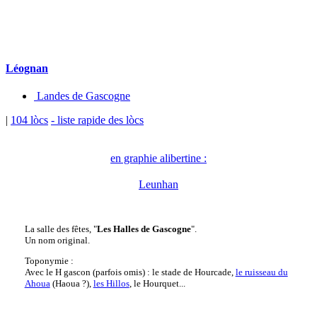
Léognan
Landes de Gascogne
|
104 lòcs
- liste rapide des lòcs
en graphie alibertine :
Leunhan
La salle des fêtes, "
Les Halles de Gascogne
".
Un nom original.
Toponymie :
Avec le H gascon (parfois omis) : le stade de Hourcade,
le ruisseau du
Ahoua
(Haoua ?),
les Hillos
, le Hourquet...