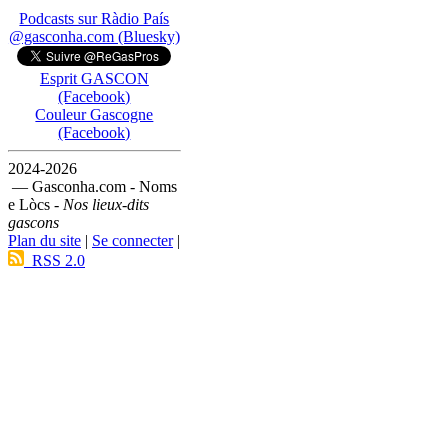
Podcasts sur Ràdio País
@gasconha.com (Bluesky)
Esprit GASCON
(Facebook)
Couleur Gascogne
(Facebook)
2024-2026
— Gasconha.com - Noms
e Lòcs -
Nos lieux-dits
gascons
Plan du site
|
Se connecter
|
RSS 2.0