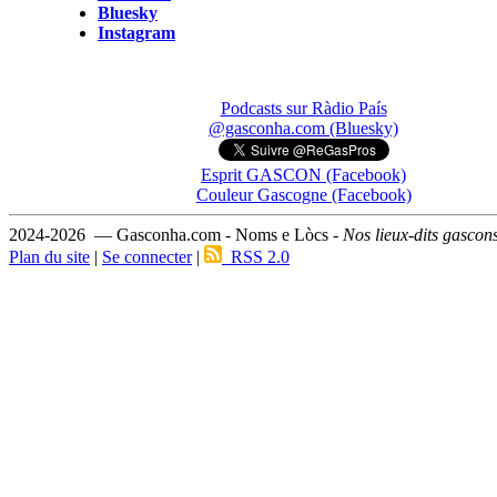
Bluesky
Instagram
Podcasts sur Ràdio País
@gasconha.com (Bluesky)
Esprit GASCON (Facebook)
Couleur Gascogne (Facebook)
2024-2026 — Gasconha.com - Noms e Lòcs -
Nos lieux-dits gascon
Plan du site
|
Se connecter
|
RSS 2.0