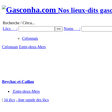
Nos lieux-dits gas
Recherche / Cèrca...
Lòcs :
Noms :
Créonnais
Créonnais
Entre-deux-Mers
Beychac-et-Caillau
Entre-deux-Mers
|
34 lòcs
- liste rapide des lòcs