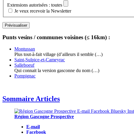
Extensions autorisées : toutes
Je veux recevoir la Newsletter
Punts vesins / communes voisines (≤ 16km) :
Montussan
Plus tout-à-fait village (d’ailleurs il semble (…)
Saint-Sulpice-et-Cameyrac
Salleboeuf
Qui connait la version gasconne du nom (…)
Pompignac
Sommaire Articles
Région Gascogne Prospective
E-mail
Facebook