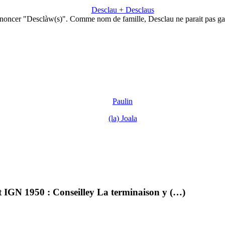
Desclau + Desclaus
noncer "Desclàw(s)". Comme nom de famille, Desclau ne parait pas g
Paulin
(la) Joala
et IGN 1950 : Conseilley La terminaison y (…)