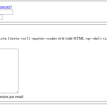
nnecter
]
et le code HTML
iste
[texte->url]
<quote>
<code>
<q>
<del>
<i
ssion par email