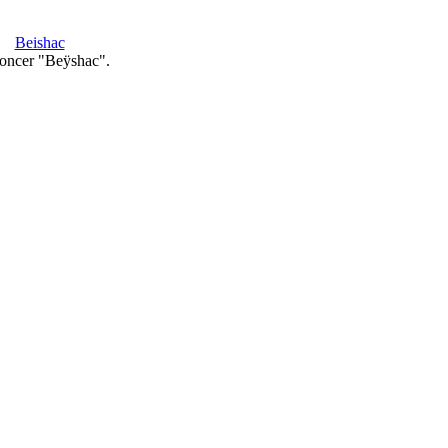
Beishac
oncer "Beÿshac".