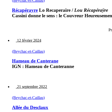
(Beychac-et-Caillau)
Récapérayre
Lo Recaperaire
/
Lou Récapéraÿre
Cassini donne le sens : le Couvreur Heureusement
Pr
12 février 2024
(Beychac-et-Caillau)
Hameau de Canterane
IGN : Hameau de Canteranne
21 septembre 2022
(Beychac-et-Caillau)
Allée du Desclaux