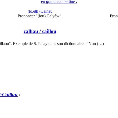
en graphie alibertine :
(lo,eth) Calhau
Prononcer "(lou) Calyàw".
Pron
calhau
/ caillou
illaou". Exemple de S. Palay dans son dictionnaire : "Non (…)
t-Caillau
: