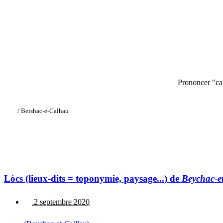
Prononcer "ca
/ Beishac-e-Calhau
Lòcs (lieux-dits = toponymie, paysage...) de
Beychac-e
2 septembre 2020