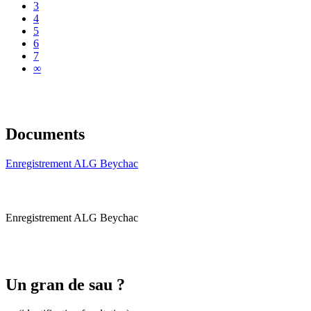
3
4
5
6
7
∞
Documents
Enregistrement ALG Beychac
Enregistrement ALG Beychac
Un gran de sau ?