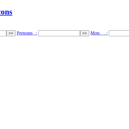
cons
Prenoms :
Mots :