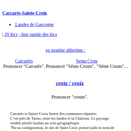
Carcarès-Sainte-Croix
Landes de Gascogne
|
29 lòcs
- liste rapide des lòcs
en graphie alibertine :
Carcarèrs
Senta Crotz
Prononcer "Carcarès".
Prononcer "Sénto Crouts", "Sénte Crouts"...
crotz
/ croix
Prononcer "crouts".
Carcarès et Sainte Croix furent des communes séparées.
C’est près de Tartas, entre les landes et la Chalosse. Le paysage
semble plutôt landais au sens géographique.
"Par sa configuration, le site de Saint Croix portait jadis le nom de