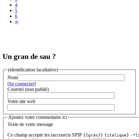
4
5
6
∞
Un gran de sau ?
(identification facultative)
Nom
[
Se connecter
]
Courriel (non publié)
Votre site web
Ajoutez votre commentaire ici
Texte de votre message
Ce champ accepte les raccourcis SPIP
{{gras}}
{italique}
-*l