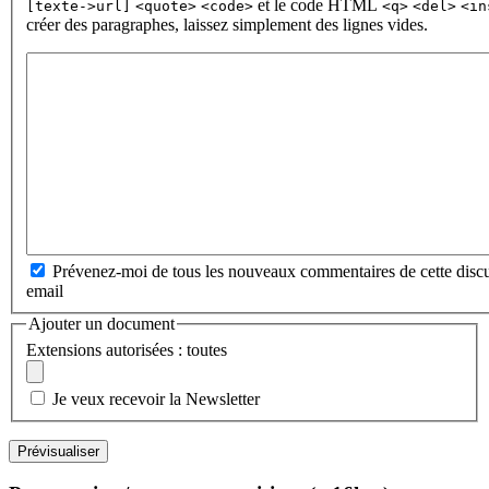
et le code HTML
[texte->url]
<quote>
<code>
<q>
<del>
<in
créer des paragraphes, laissez simplement des lignes vides.
Prévenez-moi de tous les nouveaux commentaires de cette discu
email
Ajouter un document
Extensions autorisées : toutes
Je veux recevoir la Newsletter