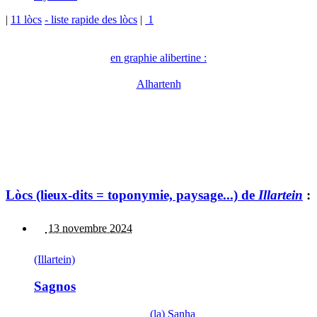
|
11 lòcs
- liste rapide des lòcs
|
1
en graphie alibertine :
Alhartenh
Lòcs (lieux-dits = toponymie, paysage...) de
Illartein
:
13 novembre 2024
(Illartein)
Sagnos
(la) Sanha