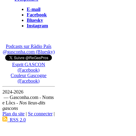
E-mail
Facebook
Bluesky
Instagram
Podcasts sur Ràdio País
@gasconha.com (Bluesky)
Esprit GASCON
(Facebook)
Couleur Gascogne
(Facebook)
2024-2026
— Gasconha.com - Noms
e Lòcs -
Nos lieux-dits
gascons
Plan du site
|
Se connecter
|
RSS 2.0