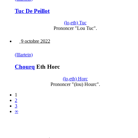
Tuc De Peillot
(lo,eth) Tuc
Prononcer "Lou Tuc".
9 octobre 2022
(Illartein)
Chourq
Eth Horc
(lo,eth) Horc
Prononcer "(lou) Hourc".
1
2
3
∞