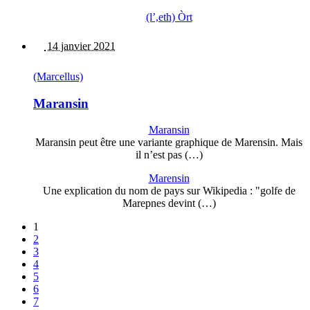
(l’,eth) Òrt
14 janvier 2021
(Marcellus)
Maransin
Maransin
Maransin peut être une variante graphique de Marensin. Mais
il n’est pas (…)
Marensin
Une explication du nom de pays sur Wikipedia : "golfe de
Marepnes devint (…)
1
2
3
4
5
6
7