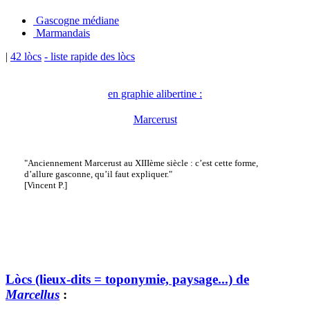
Gascogne médiane
Marmandais
|
42 lòcs
- liste rapide des lòcs
en graphie alibertine :
Marcerust
"Anciennement Marcerust au XIIIème siècle : c’est cette forme,
d’allure gasconne, qu’il faut expliquer."
[Vincent P.]
Lòcs (lieux-dits = toponymie, paysage...) de
Marcellus
: