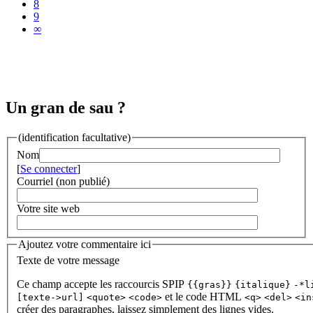
8
9
∞
Un gran de sau ?
(identification facultative)
Nom
[
Se connecter
]
Courriel (non publié)
Votre site web
Ajoutez votre commentaire ici
Texte de votre message
Ce champ accepte les raccourcis SPIP
{{gras}}
{italique}
-*l
et le code HTML
[texte->url]
<quote>
<code>
<q>
<del>
<in
créer des paragraphes, laissez simplement des lignes vides.