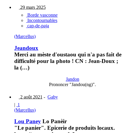
29 mars 2025
Borde vasconne
Incontournables
cap-de-paja
(Marcellus)
Jeandoux
Merci au mèste d'oustaou qui n'a pas fait de
difficulté pour la photo ! CN : Jean-Doux ;
la (…)
Jandon
Prononcer "Jandou(ng)".
2 août 2021
-
Gaby
|
1
(Marcellus)
Lou Paney
Lo Panèir
"Le panier". Epicerie de produits locaux.