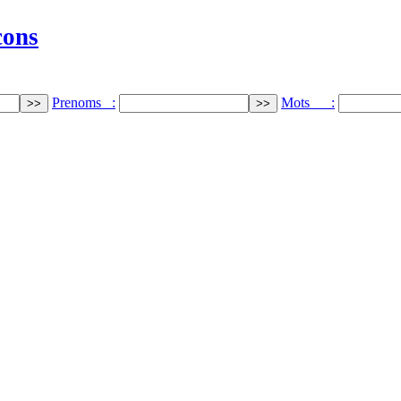
cons
Prenoms :
Mots :