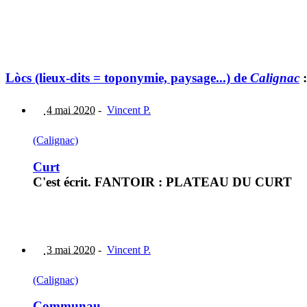
Lòcs (lieux-dits = toponymie, paysage...) de
Calignac
:
4 mai 2020
-
Vincent P.
(Calignac)
Curt
C'est écrit. FANTOIR : PLATEAU DU CURT
3 mai 2020
-
Vincent P.
(Calignac)
Communau