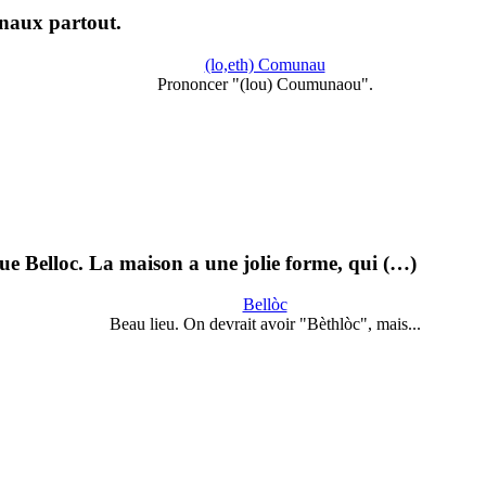
naux partout.
(lo,eth) Comunau
Prononcer "(lou) Coumunaou".
que Belloc. La maison a une jolie forme, qui (…)
Bellòc
Beau lieu. On devrait avoir "Bèthlòc", mais...