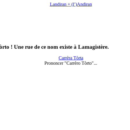
Landiran + (l’)Andiran
rto ! Une rue de ce nom existe à Lamagistère.
Carrèra Tòrta
Prononcer "Carrèro Tòrto"...