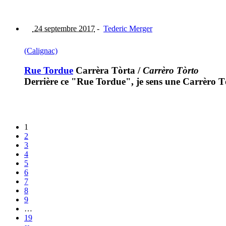
24 septembre 2017
-
Tederic Merger
(Calignac)
Rue Tordue
Carrèra Tòrta
/
Carrèro Tòrto
Derrière ce "Rue Tordue", je sens une Carrèro Tò
1
2
3
4
5
6
7
8
9
…
19