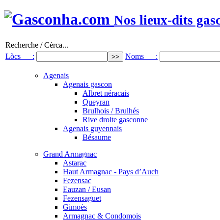
Nos lieux-dits gas
Recherche / Cèrca...
Lòcs :
Noms :
Agenais
Agenais gascon
Albret néracais
Queyran
Brulhois / Brulhés
Rive droite gasconne
Agenais guyennais
Bésaume
Grand Armagnac
Astarac
Haut Armagnac - Pays d’Auch
Fezensac
Eauzan / Eusan
Fezensaguet
Gimoès
Armagnac & Condomois