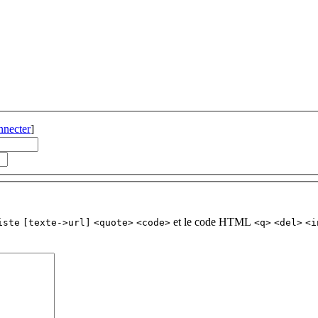
nnecter
]
et le code HTML
iste
[texte->url]
<quote>
<code>
<q>
<del>
<i