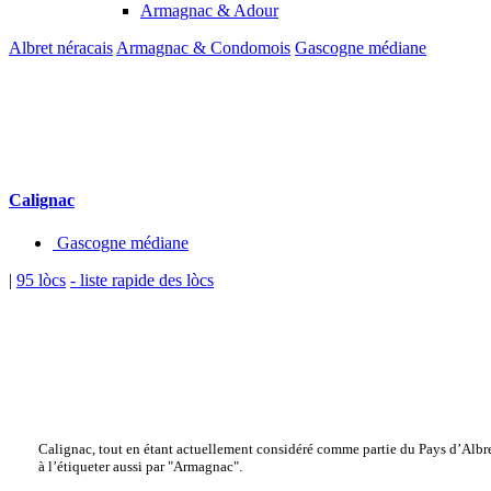
Armagnac & Adour
Albret néracais
Armagnac & Condomois
Gascogne médiane
Calignac
Gascogne médiane
|
95 lòcs
- liste rapide des lòcs
Calignac, tout en étant actuellement considéré comme partie du Pays d’Albret,
à l’étiqueter aussi par "Armagnac".