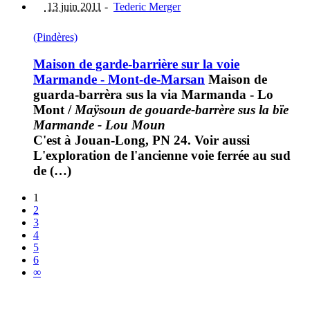
13 juin 2011
-
Tederic Merger
(Pindères)
Maison de garde-barrière sur la voie
Marmande - Mont-de-Marsan
Maison de
guarda-barrèra sus la via Marmanda - Lo
Mont
/
Maÿsoun de gouarde-barrère sus la bïe
Marmande - Lou Moun
C'est à Jouan-Long, PN 24. Voir aussi
L'exploration de l'ancienne voie ferrée au sud
de (…)
1
2
3
4
5
6
∞