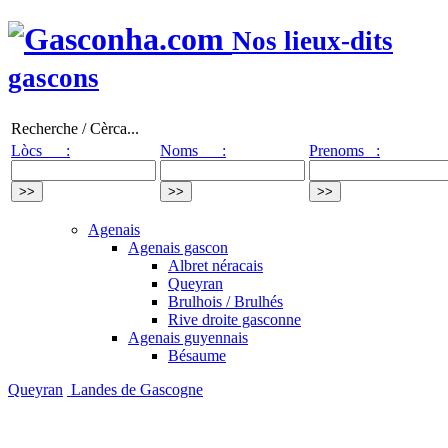
Nos lieux-dits
gascons
Recherche / Cèrca...
Lòcs :
Noms :
Prenoms :
Agenais
Agenais gascon
Albret néracais
Queyran
Brulhois / Brulhés
Rive droite gasconne
Agenais guyennais
Bésaume
Queyran
Landes de Gascogne