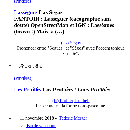
(Pindères)
Lasségues
Las Segas
FANTOIR : Lasseguer (cacographie sans
doute) OpenStreetMap et IGN : Lasségues
(bravo !) Mais la (…)
(las) Sègas
Prononcer entre "Sègues" et "Sègos" avec l’accent tonique
sur "Sè".
28 avril 2021
(Pindères)
Les Pruillès
Los Prulhèrs
/
Lous Pruilhès
(lo) Prulhèr, Prulhèir
Le second est la forme nord-gasconne.
11 novembre 2018
-
Tederic Merger
Borde vasconne