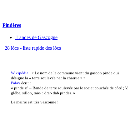
Pindères
Landes de Gascogne
|
28 lòcs
- liste rapide des lòcs
Wikipédia
: « Le nom de la commune vient du gascon pinde qui
désigne la « terre soulevée par la charrue » »
Palay
écrit :
« pinde sf. – Bande de terre soulevée par le soc et couchée de côté ; V.
glébe, sillon, raie- : drap dab pindes. »
La mairie est très vasconne !