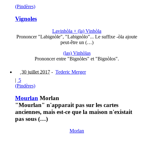
(Pindères)
Vignoles
Lavinhòla + (la) Vinhòla
Prononcer "Labignòle", "Labignòlo"... Le suffixe -òla ajoute
peut-être un (…)
(las) Vinhòlas
Prononcer entre "Bignòles" et "Bignòlos".
30 juillet 2017
-
Tederic Merger
|
5
(Pindères)
Mourlan
Morlan
"Mourlan" n'apparait pas sur les cartes
anciennes, mais est-ce que la maison n'existait
pas sous (…)
Morlan