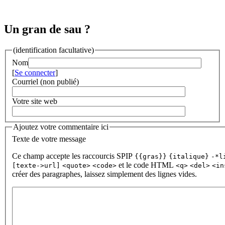
Un gran de sau ?
(identification facultative)
Nom
[
Se connecter
]
Courriel (non publié)
Votre site web
Ajoutez votre commentaire ici
Texte de votre message
Ce champ accepte les raccourcis SPIP
{{gras}}
{italique}
-*l
et le code HTML
[texte->url]
<quote>
<code>
<q>
<del>
<in
créer des paragraphes, laissez simplement des lignes vides.