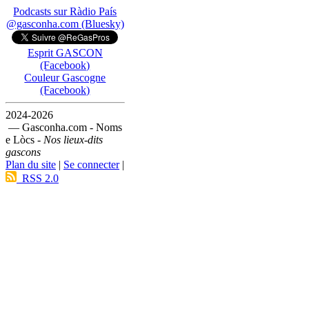
Podcasts sur Ràdio País
@gasconha.com (Bluesky)
Esprit GASCON
(Facebook)
Couleur Gascogne
(Facebook)
2024-2026
— Gasconha.com - Noms
e Lòcs -
Nos lieux-dits
gascons
Plan du site
|
Se connecter
|
RSS 2.0