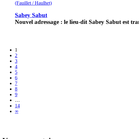
(Fauillet / Haulhet)
Sabey Sabut
Nouvel adressage : le lieu-dit Sabey Sabut est tra
1
2
3
4
5
6
7
8
9
…
14
∞