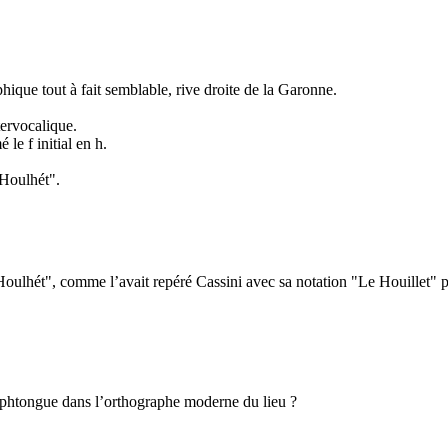
ique tout à fait semblable, rive droite de la Garonne.
ntervocalique.
 le f initial en h.
"Houlhét".
oulhét", comme l’avait repéré Cassini avec sa notation "Le Houillet" 
diphtongue dans l’orthographe moderne du lieu ?