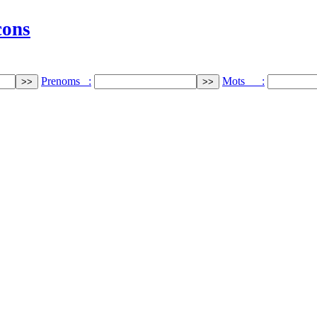
cons
Prenoms :
Mots :