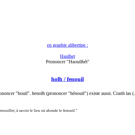
en graphie alibertine :
Haulhet
Prononcer "Haouilhét"
holh
/ fenouil
ononcer "houil". henolh (prononcer "hénouil") existe aussi. Cranh las 
nouillet, à savoir le lieu où abonde le fenouil."