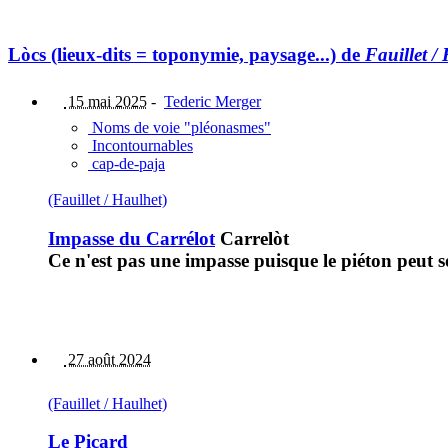
Lòcs (lieux-dits = toponymie, paysage...) de
Fauillet /
15 mai 2025
-
Tederic Merger
Noms de voie "pléonasmes"
Incontournables
cap-de-paja
(Fauillet / Haulhet)
Impasse du Carrélot
Carrelòt
Ce n'est pas une impasse puisque le piéton peut so
27 août 2024
(Fauillet / Haulhet)
Le Picard