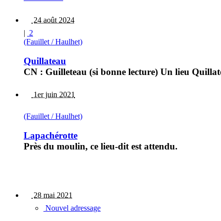
24 août 2024
|
2
(Fauillet / Haulhet)
Quillateau
CN : Guilleteau (si bonne lecture) Un lieu Quill
1er juin 2021
(Fauillet / Haulhet)
Lapachérotte
Près du moulin, ce lieu-dit est attendu.
28 mai 2021
Nouvel adressage