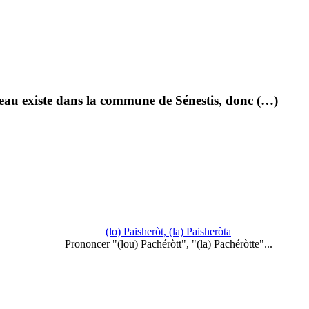
ateau existe dans la commune de Sénestis, donc (…)
(lo) Paisheròt, (la) Paisheròta
Prononcer "(lou) Pachéròtt", "(la) Pachéròtte"...