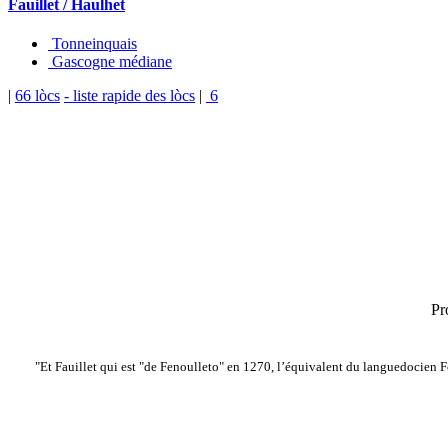
Fauillet / Haulhet
Tonneinquais
Gascogne médiane
|
66 lòcs
- liste rapide des lòcs
|
6
Pr
"Et Fauillet qui est "de Fenoulleto" en 1270, l’équivalent du languedocien Fe