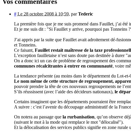
Vos commentaires
#
Le 28 octobre 2008 à 10:59
,
par
Tederic
La première fois que je me suis promené dans Fauillet, j’ai été 
Et je me suis dit : "Si Fauillet y arrive, pourquoi pas Tonneins ?
J’ai appris par la suite que Fauillet avait adroitement dé-fu
et Tonneins.
Ce faisant,
Fauillet restait maîtresse de la taxe professionnell
L’exception fauilletaise n’est sans doute pas destinée à durer "au
On a donc ici un cas de problème de regroupement des communes.
communes récalcitrantes à entrer en communauté
, voire m
La tendance présente (au moins dans le département du Lot-et-
Le nom même de cette structure de regroupement, apparemme
pouvoir prendre la tête de ces nouveaux regroupements ne l’ente
S’ils réussissent (avec l’aide des décideurs nationaux),
le dépa
Certains imaginent que les départements pourraient être rempl
A suivre : c’est l’avenir du découpage administratif de la France 
On notera au passage que
la rurbanisation
, qu’on observe déj
(suivant le mot à la mode qui remplace le mot "délocalisé").
Et la délocalisation des services publics signifie en zone rurale