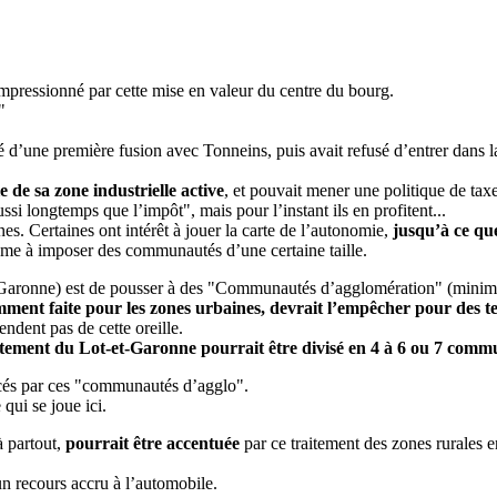
impressionné par cette mise en valeur du centre du bourg.
"
sionné d’une première fusion avec Tonneins, puis avait refusé d’entrer
e de sa zone industrielle active
, et pouvait mener une politique de taxe
ssi longtemps que l’impôt", mais pour l’instant ils en profitent...
 Certaines ont intérêt à jouer la carte de l’autonomie,
jusqu’à ce que
ême à imposer des communautés d’une certaine taille.
Garonne) est de pousser à des "Communautés d’agglomération" (minimum
nt faite pour les zones urbaines, devrait l’empêcher pour des te
ndent pas de cette oreille.
rtement du Lot-et-Garonne pourrait être divisé en 4 à 6 ou 7 com
acés par ces "communautés d’agglo".
qui se joue ici.
à partout,
pourrait être accentuée
par ce traitement des zones rurales
 un recours accru à l’automobile.