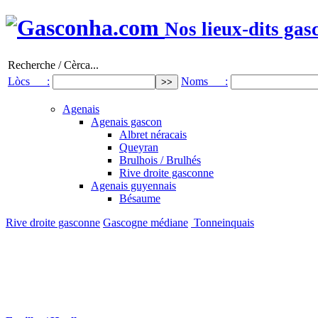
Nos lieux-dits gas
Recherche / Cèrca...
Lòcs :
Noms :
Agenais
Agenais gascon
Albret néracais
Queyran
Brulhois / Brulhés
Rive droite gasconne
Agenais guyennais
Bésaume
Rive droite gasconne
Gascogne médiane
Tonneinquais