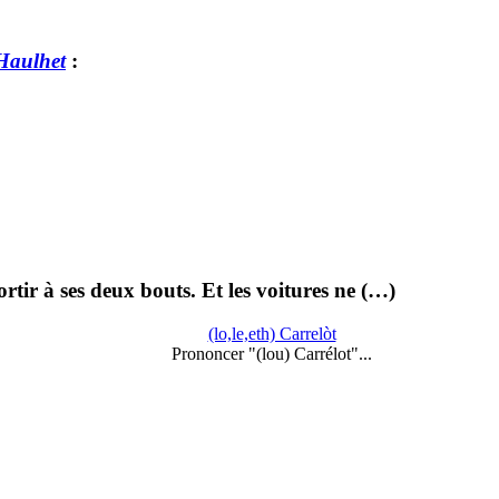
 Haulhet
:
rtir à ses deux bouts. Et les voitures ne (…)
(lo,le,eth) Carrelòt
Prononcer "(lou) Carrélot"...