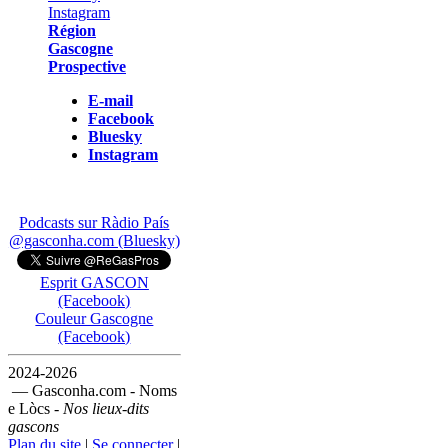
Région
Gascogne
Prospective
E-mail
Facebook
Bluesky
Instagram
Podcasts sur Ràdio País
@gasconha.com (Bluesky)
Esprit GASCON
(Facebook)
Couleur Gascogne
(Facebook)
2024-2026
— Gasconha.com - Noms
e Lòcs -
Nos lieux-dits
gascons
Plan du site
|
Se connecter
|