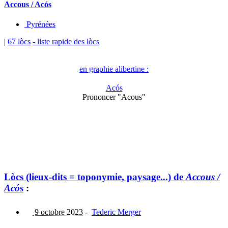
Accous / Acós
Pyrénées
|
67 lòcs
- liste rapide des lòcs
en graphie alibertine :
Acós
Prononcer "Acous"
Lòcs (lieux-dits = toponymie, paysage...) de
Accous /
Acós
:
9 octobre 2023
-
Tederic Merger