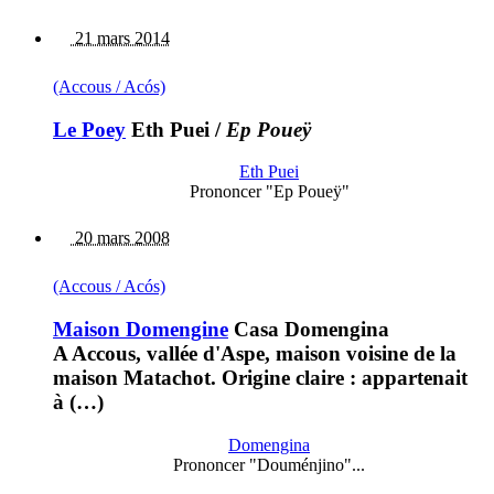
21 mars 2014
(Accous / Acós)
Le Poey
Eth Puei
/
Ep Poueÿ
Eth Puei
Prononcer "Ep Poueÿ"
20 mars 2008
(Accous / Acós)
Maison Domengine
Casa Domengina
A Accous, vallée d'Aspe, maison voisine de la
maison Matachot. Origine claire : appartenait
à (…)
Domengina
Prononcer "Douménjino"...