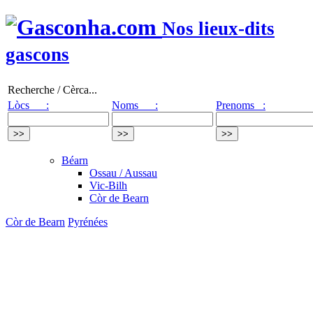
Nos lieux-dits
gascons
Recherche / Cèrca...
Lòcs :
Noms :
Prenoms :
Béarn
Ossau / Aussau
Vic-Bilh
Còr de Bearn
Còr de Bearn
Pyrénées